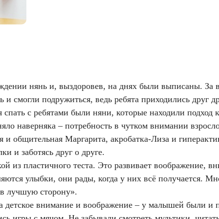
дении нянь и, выздоровев, на днях были выписаны. За в
ь и смогли подружиться, ведь ребята приходились друг др
 спать с ребятами были няни, которые находили подход к
няло наверняка – потребность в чутком внимании взросло
 и общительная Маргарита, акробатка-Лиза и гиперакт
ки и заботясь друг о друге.
кой из пластичного теста. Это развивает воображение, в
яются улыбки, они рады, когда у них всё получается. Мн
 в лучшую сторону».
 детское внимание и воображение – у малышей были и п
сь игры с мячом. Не забывали смотреть мультики, читать