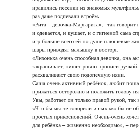
Удаление рубцов
Остановить выпадение волос
нравились песенки из знакомых мультфильм
раз даже подпевали втроём.
Удаление новообразований
Восстановление здоровья волос
«Рита – девочка-Маргарита»,– так говорит п
и одевается, и кушает, и с гигиеной сама с
Лазерное лечение постакне
Сделать педикюр
игр больше всего ей по душе плюшевые жив
шары приводят малышку в восторг.
Омоложение QOOLGLOW
Купить сертификат
«Лизонька очень способная девочка, она ак
QOOL- омоложение
Купить абонемент
закрашивает, пишет ровно прописи ручкой.
расхваливают свою подопечную няни.
Карбоновый пилинг
Саша очень активный ребёнок, любит пошал
прижаться осторожно и положить голову ня
Лазерное лечение ринофимы
Увы, работает он только правой рукой, та
«Что бы мы не говорили и сколько бы не об
Лазерное лечение розацеа
простых прикосновений. Очень-очень хочетс
для ребёнка – жизненно необходимо», – пе
Интимное лазерное омоложение