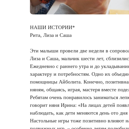
Фотодинамическая терапия HELEO™
Лечение прыщей (угревой сыпи)
Удалить носогубные складки
НАШИ ИСТОРИИ*
Лечение гиперпигментации
Удалить перманентный макияж
Рита, Лиза и Саша
Удаление веснушек
Удалить рубцы
Эти малыши провели две недели в сопровож
Удаление сосудистых звездочек
Поднять брови
Лиза и Саша, мальчик шести лет, сблизилис
Ежедневно с раннего утра и до укладывания
Удаление винного пятна
Молодую и увлажнённую кожу вокруг глаз
характеру и потребностям. Одно их объеди
помощницы Айболита. Конечно, позитивная
Лечение псориаза
Вылечить расширенные поры
няням, общаясь, играя, мастеря вместе подел
Ребятам очень понравилось заниматься леп
Лазерный пилинг
Избавиться от комедонов на лице
говорит няня Ирина: «На лицах детей появл
наблюдать, как дети меняются день ото дня
Лазерное удаление рубцов
Избавиться от пигментных пятен на лице
Настольные игры тоже позитивно влияют на
подвижных игр, – особенно детям полюбили