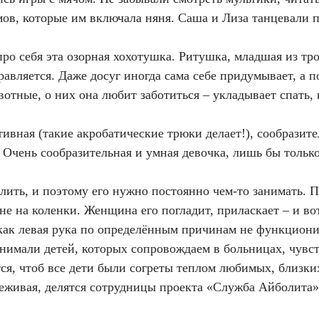
ов, которые им включала няня. Саша и Лиза танцевали 
ро себя эта озорная хохотушка. Ритушка, младшая из тро
правляется. Даже досуг иногда сама себе придумывает, а 
отные, о них она любит заботиться – укладывает спать, 
тивная (такие акробатические трюки делает!), сообразите
 Очень сообразительная и умная девочка, лишь бы только
ить, и поэтому его нужно постоянно чем-то занимать. П
не на коленки. Женщина его погладит, приласкает – и в
к как левая рука по определённым причинам не функциони
нимали детей, которых сопровождаем в больницах, чувств
я, чтоб все дети были согреты теплом любимых, близких
реживая, делятся сотрудницы проекта «Служба Айболита»