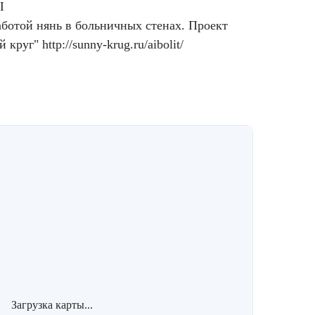
Ы
аботой нянь в больничных стенах. Проект
й круг"
http://sunny-krug.ru/aibolit/
Загрузка карты...