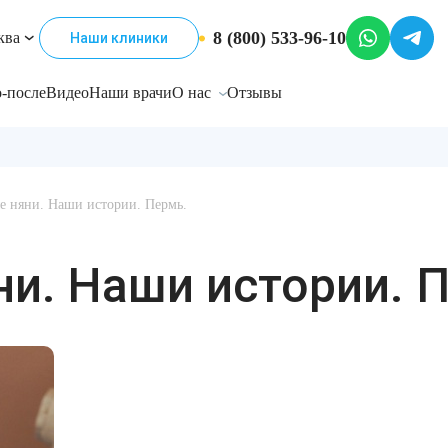
8 (800) 533-96-10
ква
Наши клиники
-после
Видео
Наши врачи
О нас
Отзывы
е няни. Наши истории. Пермь.
и. Наши истории. 