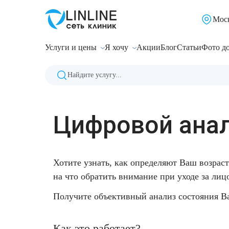
Мос
Консультации
Консультация врача-косметолога
Лазерное омоложение RecoSMA
Лазерная эпиляция верхней губы
Лазерное лечение келоидных рубцов
Глубокое увлажнение V-Glow (Stylage)
Диспорт
Скинбустеры
Препараты для контурной пластики
Комплекс: SMAS-лифтинг + RF-лифтинг
Дермотония лица
Комплексные процедуры по уходу за лицом и телом
Чистка лица
BioRePeelCl3 терапия
Карбоксипил
Обертывания
Консультация трихолога
Лечение сосудистой патологии у детей
Маникюр
Омолодить кожу
О сети клиник
Услуги и цены
Я хочу
Акции
Блог
Статьи
Фото до
Консультация врача-косметолога с УЗИ
Лазерная косметология
Лечение оверфиллинга
Лазерная эпиляция для мужчин
Лазерное лечение растяжек
Инъекции полимолочной кислоты
Ботокс
Биоревитализация NOVACUTAN (Новакутан)
Ультразвуковой SMAS-лифтинг лица
Дермотония тела
Процедуры по уходу за лицом
Экзосомы
PRX-T33 терапия
Массажи
Лечение алопеции
Удаление гемангиомы лазером
Педикюр
Подтянуть кожу
Новости
Консультация по реабилитации осложнений
Комплекс: RecoSMA + SMAS-лифтинг
Лазерная эпиляция зоны бикини
Лазерное лечение рубцов после кесарева сечения
Инъекционная косметология
Мезонити
Миотокс
Биоревитализация гиалуроновой кислотой
Микроигольчатый RF-лифтинг
Пилинг
Черный пилинг DSA Black с углем
Процедуры по уходу за телом
Биоимпедансометрия (анализ состава тела)
Мезотерапия кожи головы
Удаление рубцов у детей
Подология
Подтянуть кожу вокруг глаз
Реферальная программа
Цифровой анал
Anti-age консультация - управление возрастом
Лазерное омоложение RecoSMA Lite
Лазерное лечение рубцов после операций
Лечение гипергидроза (повышенной потливости)
Пептидная биоревитализация Novacutan
Аппаратная косметология
RF-лифтинг лица
Омолаживающие и увлажняющие процедуры
Тейпирование лица и тела
Удаление новообразований у детей
Избавиться от брылей
Бонусы за отзывы
Гипнотерапия
RecoSMA + биоревитализация
Лазерное лечение рубцов после пластических операций
Увеличение губ
Пептидная биоревитализация
RF-лифтинг тела
Революма для лица
Уход за проблемной кожей
Подтянуть кожу рук
Подарочные сертификаты
Хотите узнать, как определяют Ваш возрас
RecoSMA + плазмотерапия
Мезотерапия
HydraFacial
Революма для тела
Массаж лица
Подтянуть кожу на животе
Благотворительность
на что обратить внимание при уходе за лиц
Лазерная блефаропластика
Ботулотоксины
Интимное омоложение
Уход за лицом и телом
Изменить фигуру
Работа в ЛИНЛАЙН
Получите объективный анализ состояния В
Комплексное омоложение губ
Плазмотерапия
Криолиполиз на аппарате Zeltiq
Лечение алопеции
Удалить целлюлит
LINLINE Academy
Как это работает?