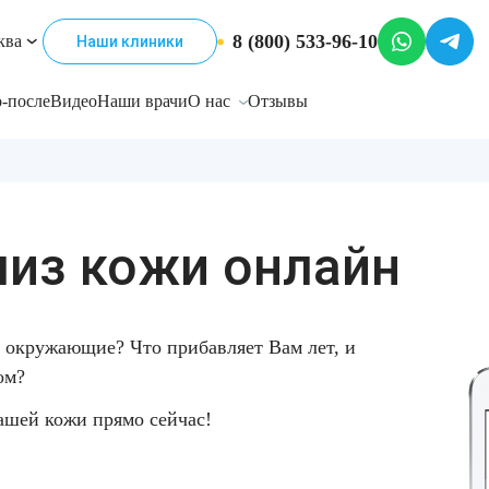
8 (800) 533-96-10
ква
Наши клиники
-после
Видео
Наши врачи
О нас
Отзывы
из кожи онлайн
т окружающие? Что прибавляет Вам лет, и
ом?
ашей кожи прямо сейчас!