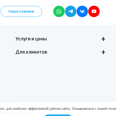
Наши клиники
Услуги и цены
Консультации
Лазерная косметология
Инъекционная косметология
Аппаратная косметология
Революма для лица
Революма для тела
Для клиентов
Уход за лицом и телом
Лечение алопеции
ДНК-тестирование
Поделись и заработай!
Процедуры для детей
Справка для оформления налогового вычета
Маникюр и педикюр
Интернет-магазин косметики V.I.F.
Косметология для подростков
Косметология для мужчин
Купить космецевтику VIF
es, для наиболее эффективной работы сайта. Ознакомиться с нашей
поли
наших специалистов.