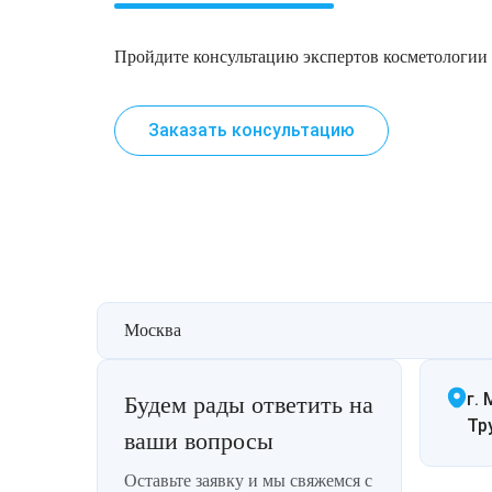
Удаление рубцов
Остановить выпадение волос
Пройдите консультацию экспертов косметологи
Удаление новообразований
Восстановление здоровья волос
Лазерное лечение постакне
Сделать педикюр
Заказать консультацию
Омоложение QOOLGLOW
Купить сертификат
QOOL- омоложение
Купить абонемент
Карбоновый пилинг
Москва
Лазерное лечение ринофимы
г. 
Лазерное лечение розацеа
Будем рады ответить на
Тр
ваши вопросы
Интимное лазерное омоложение
Оставьте заявку и мы свяжемся с