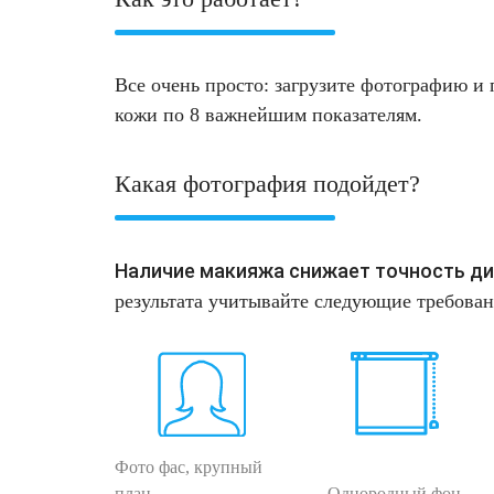
Удаление растяжек
Нитевой лифтинг
Дермотония на аппарате SKINTONIC (Скинтоник)
ДНК-тестирование
Избавиться от растяжек на животе
Конгресс ECALM
Все очень просто: загрузите фотографию и
Лазерная наноперфорация
Озонотерапия
Микротоки и миостимуляция
Интегративная косметология
Освежить кожу
кожи по 8 важнейшим показателям.
Лазерная эпиляция
Биоревитализация
Миостимуляция лица
Процедуры для детей
Омолодить кожу рук
Какая фотография подойдет?
Лазерная QOOL-эпиляция
Контурная пластика лица
УВТ терапия на аппарате EWATage
Маникюр и педикюр
Изменить овал лица
Эпиляция диодным лазером
Ультразвуковая чистка лица
Косметология для подростков
Избавиться от птоза на лице
Наличие макияжа снижает точность ди
результата учитывайте следующие требован
Лазерное омоложение рук
RSL-скульптурирование
Косметология для мужчин
Избавиться от морщин
Удаление татуировок
Вакуумно-роликовый массаж на аппарате Beautyliner
Купить космецевтику VIF
Убрать морщины на шее
(Бьютилайнер)
Удаление татуажа (перманентного макияжа)
Увеличить губы
Вакуумно-роликовый массаж на аппарате Therapy Pulse
Фото фас, крупный
Лазерное удаление невуса
Удалить морщины вокруг глаз
план
Однородный фон