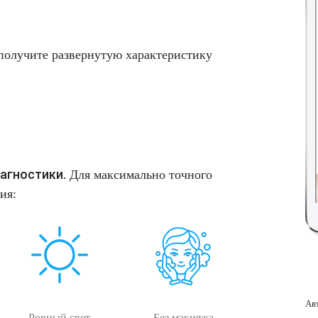
 получите развернутую характеристику
агностики.
Для максимально точного
ия:
Ав
Ровный свет
Без макияжа