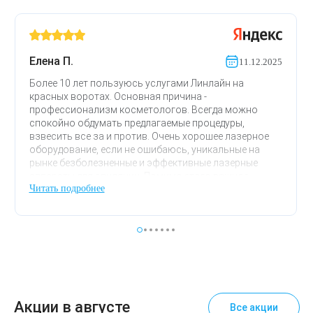
Елена П.
11.12.2025
Более 10 лет пользуюсь услугами Линлайн на
красных воротах. Основная причина -
профессионализм косметологов. Всегда можно
спокойно обдумать предлагаемые процедуры,
взвесить все за и против. Очень хорошее лазерное
оборудование, если не ошибаюсь, уникальные на
рынке безболезненные и эффективные лазерные
аппараты для эпиляции. Помимо этого важное
Читать подробнее
значение для косметического салона имеет
оборудование клиники. Всегда чисто, красиво,
неизменно доброжелательное отношение с первого
визита. Ароматерапия, релакс фм в кабинете
массажа. Также для меня важно расположение
клиники, для регулярных визитов это имеет значение.
Удобно добраться и от чистых, и от красных ворот.
Большое спасибо за профессионализм и
ответственный подход к процедурам.
Акции в августе
Все акции