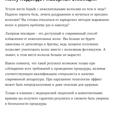
Therapy Pulse
Устали вести борьбу с нежелательными волосами на теле и лице?
Лечение прыщей (угревой сыпи)
Удалить носогубные складки
Надоело терпеть боль, лечить раздражение и мучиться от вросших
Фотодинамическая терапия HELEO™
волосков? Вы готовы отказаться от варварских методов вырывания
Лечение гиперпигментации
Удалить перманентный макияж
волос и решить проблему раз и навсегда?
Лазерная эпиляция – это доступный и современный способ
Удаление веснушек
Удалить рубцы
избавления от нежелательных волос. Вы больше не будете
зависимы от депилятора и бритвы, ведь лазерное излучение
позволяет уничтожить волос вместе с волосяным фолликулом. А
Удаление сосудистых звездочек
Поднять брови
значит, в этом месте волосок больше не вырастет.
Важно помнить, что такой результат возможен только при
Удаление винного пятна
Молодую и увлажнённую кожу вокруг глаз
соблюдении всех требований к проведению процедуры, включая
соответствующую квалификацию специалиста и наличие
Лечение псориаза
Вылечить расширенные поры
современной аппаратуры. При нарушении технологии эффект
может быть непредсказуемым и даже опасным для здоровья.
Лазерный пилинг
Избавиться от комедонов на лице
Только в клинике с медицинской лицензией и компетентными
врачами вы получите гарантию результата и сможете быть уверены
Лазерное удаление рубцов
Избавиться от пигментных пятен на лице
в безопасности процедуры.