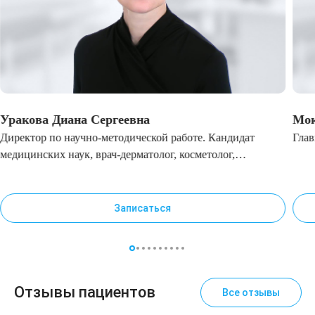
Уракова Диана Сергеевна
Мок
Директор по научно-методической работе. Кандидат
Глав
медицинских наук, врач-дерматолог, косметолог,
лазеротерапевт. Врач высшей категории
Записаться
Отзывы пациентов
Все отзывы