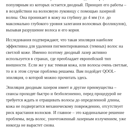
популярным из которых остается диодный. Принцип его работы –
в воздействии на волосяную луковицу с помощью лазерной
волны. Она проникает в кожу на глубину до 4 мм (т.е. до
максимально глубокого уровня залегания волосяных фолликулов),
вызывая разрушение волоса и его корня.
Исследования подтверждают, что такая эпиляция наиболее
эффективна для удаления пигментированных (темных) волос на
светлой коже. Именно поэтому диодный лазер активно
используется в странах, где преобладает европейский тип
внешности. Если же у вас темная кожа, или волосы очень светлые,
то и в этом случае проблема решаема. Вам подойдет QOOL-
эпиляция, о которой можно прочитать
здесь
.
Эпиляция диодным лазером имеет и другие преимущества –
сеансы проходят быстро и безболезненно, перед процедурой не
требуется ждать и отращивать волосы до определенной длины,
кожа не подвергается механическому повреждению, отсутствует
риск врастания волосков. И главное – это кардинальное решение
проблемы, ведь волос, уничтоженный лазерным излучением, уже
никогда не вырастет снова.