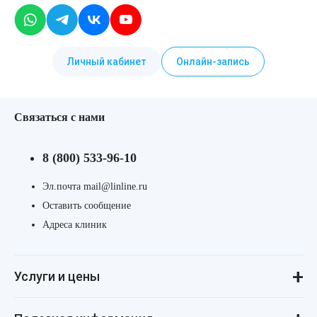
Личный кабинет
Онлайн-запись
Связаться с нами
8 (800) 533-96-10
Эл.почта mail@linline.ru
Оставить сообщение
Адреса клиник
Услуги и цены
Консультации
Лазерная косметология
Инъекционная косметология
Аппаратная косметология
Революма для лица
Революма для тела
Уход за лицом и телом
Лечение алопеции