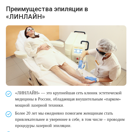
Удаление рубцов
Остановить выпадение волос
Преимущества эпиляции в
«ЛИНЛАЙН»
Удаление новообразований
Восстановление здоровья волос
Лазерное лечение постакне
Сделать педикюр
Омоложение QOOLGLOW
Купить сертификат
QOOL- омоложение
Купить абонемент
Карбоновый пилинг
Лазерное лечение ринофимы
«ЛИНЛАЙН» — это крупнейшая сеть клиник эстетической
медицины в России, обладающая внушительным «парком»
мощной лазерной техники.
Лазерное лечение розацеа
Более 20 лет мы ежедневно помогаем женщинам стать
привлекательнее и увереннее в себе, в том числе – проводим
Интимное лазерное омоложение
процедуры лазерной эпиляции.