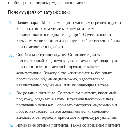
Удаление рубцов
Остановить выпадение волос
прибегнуть к лазерному удалению пигмента.
Почему удаляют татуаж с век:
Удаление новообразований
Восстановление здоровья волос
Надоел образ. Многие женщины часто экспериментируют с
внешностью, в том числе макияжем, а также
Лазерное лечение постакне
Сделать педикюр
придерживаются модных тенденций. Спустя какое-то
время им может захотеться вернуть свой естественный вид
Омоложение QOOLGLOW
Купить сертификат
или поменять стиль, образ.
Ошибки мастера по татуажу. Он может сделать
QOOL- омоложение
Купить абонемент
неестественный вид, неудачную форму/длину/толщину и/
или не тот цвет пигментной стрелки, «набить»
асимметрично. Зачастую это «специалисты» без опыта,
Карбоновый пилинг
профильного обучения (возможно, недостаточно/
некачественно обученные) или начинающие мастера.
Лазерное лечение ринофимы
Выцветание пигмента. Со временем пигмент, вводимый
под кожу, бледнеет, а затем (в течение нескольких лет)
Лазерное лечение розацеа
постепенно исчезает. Порой это смотрится неухоженно и
просто некрасиво. Не все женщины могут спокойно
выждать этот период и прибегают к процедуре удаления.
Интимное лазерное омоложение
Изменение оттенка пигмента. Также со временем пигмент