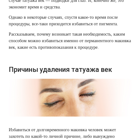
случае татуажа век — подводки для глаз. И, конечно же, это
4.
Therapy Pulse
экономит время и средства.
Стоимость
Лечение прыщей (угревой сыпи)
Удалить носогубные складки
процедур
Однако в некоторые случаях, спустя какое-то время после
Фотодинамическая терапия HELEO™
процедуры, все-таки приходится избавиться от пигмента.
5. Задать
Лечение гиперпигментации
Удалить перманентный макияж
вопрос о
Рассказываем, почему возникает такая необходимость, каким
процедуре
способом можно избавиться именно от перманентного макияжа
Удаление веснушек
Удалить рубцы
век, какие есть противопоказания к процедуре.
6.
Похожие
Удаление сосудистых звездочек
Поднять брови
статьи
Причины удаления татуажа век
Удаление винного пятна
Молодую и увлажнённую кожу вокруг глаз
Лечение псориаза
Вылечить расширенные поры
Лазерный пилинг
Избавиться от комедонов на лице
Лазерное удаление рубцов
Избавиться от пигментных пятен на лице
Избавиться от долговременного макияжа человек может
захотеть по какой-то личной причине, либо вынуждено