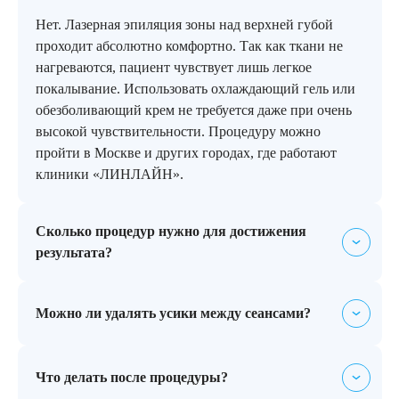
Нет. Лазерная эпиляция зоны над верхней губой
проходит абсолютно комфортно. Так как ткани не
нагреваются, пациент чувствует лишь легкое
покалывание. Использовать охлаждающий гель или
обезболивающий крем не требуется даже при очень
высокой чувствительности. Процедуру можно
пройти в Москве и других городах, где работают
клиники «ЛИНЛАЙН».
Сколько процедур нужно для достижения
результата?
Лазерный луч воздействует только на те фолликулы,
Можно ли удалять усики между сеансами?
которые находятся в фазе активного роста (на лице
это одновременно около 15–20% от всего объема).
Чтобы поэтапно обработать все луковицы,
В перерывах между визитами к специалисту
Что делать после процедуры?
необходим курс из 6–10 сеансов. Точное количество
отрастающие усики можно только сбривать,