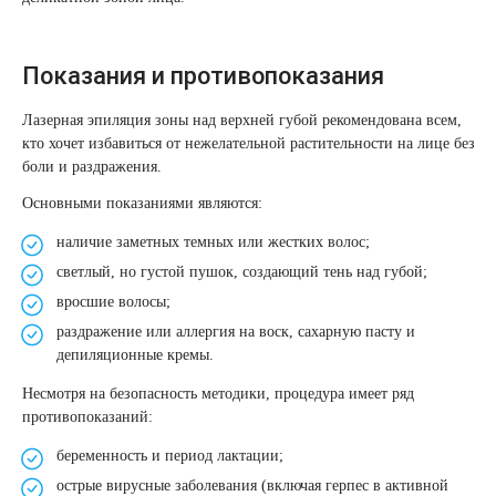
Удаление рубцов
Остановить выпадение волос
Удаление новообразований
Восстановление здоровья волос
Показания и противопоказания
Лазерное лечение постакне
Сделать педикюр
Лазерная эпиляция зоны над верхней губой рекомендована всем,
кто хочет избавиться от нежелательной растительности на лице без
боли и раздражения.
Омоложение QOOLGLOW
Купить сертификат
Основными показаниями являются:
QOOL- омоложение
Купить абонемент
наличие заметных темных или жестких волос;
светлый, но густой пушок, создающий тень над губой;
Карбоновый пилинг
вросшие волосы;
раздражение или аллергия на воск, сахарную пасту и
Лазерное лечение ринофимы
депиляционные кремы.
Несмотря на безопасность методики, процедура имеет ряд
Лазерное лечение розацеа
противопоказаний:
беременность и период лактации;
Интимное лазерное омоложение
острые вирусные заболевания (включая герпес в активной