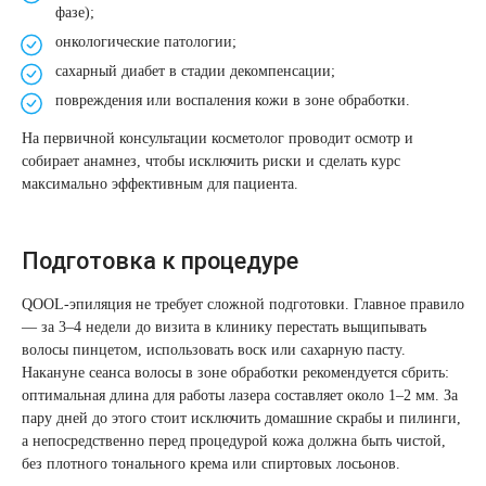
фазе);
Лазерная подтяжка кожи живота
онкологические патологии;
сахарный диабет в стадии декомпенсации;
Лазерная подтяжка кожи на бедрах и коленях
повреждения или воспаления кожи в зоне обработки.
Лазерное омоложение груди
На первичной консультации косметолог проводит осмотр и
собирает анамнез, чтобы исключить риски и сделать курс
максимально эффективным для пациента.
Подготовка к процедуре
QOOL-эпиляция не требует сложной подготовки. Главное правило
— за 3–4 недели до визита в клинику перестать выщипывать
волосы пинцетом, использовать воск или сахарную пасту.
Накануне сеанса волосы в зоне обработки рекомендуется сбрить:
оптимальная длина для работы лазера составляет около 1–2 мм. За
пару дней до этого стоит исключить домашние скрабы и пилинги,
а непосредственно перед процедурой кожа должна быть чистой,
без плотного тонального крема или спиртовых лосьонов.