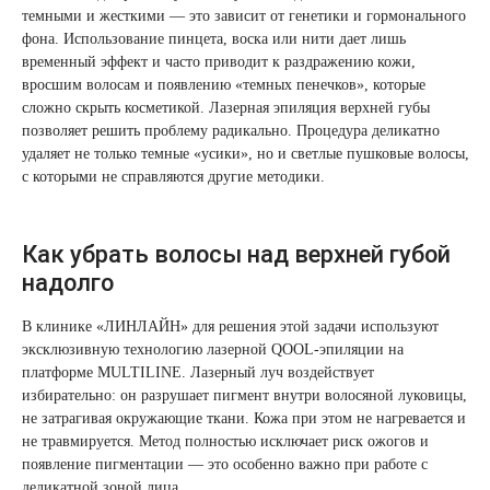
темными и жесткими — это зависит от генетики и гормонального
Therapy Pulse
фона. Использование пинцета, воска или нити дает лишь
Лечение прыщей (угревой сыпи)
Удалить носогубные складки
временный эффект и часто приводит к раздражению кожи,
Фотодинамическая терапия HELEO™
вросшим волосам и появлению «темных пенечков», которые
Лечение гиперпигментации
Удалить перманентный макияж
сложно скрыть косметикой. Лазерная эпиляция верхней губы
позволяет решить проблему радикально. Процедура деликатно
удаляет не только темные «усики», но и светлые пушковые волосы,
Удаление веснушек
Удалить рубцы
с которыми не справляются другие методики.
Удаление сосудистых звездочек
Поднять брови
Как убрать волосы над верхней губой
Удаление винного пятна
Молодую и увлажнённую кожу вокруг глаз
надолго
В клинике «ЛИНЛАЙН» для решения этой задачи используют
Лечение псориаза
Вылечить расширенные поры
эксклюзивную технологию
лазерной QOOL-эпиляции
на
платформе MULTILINE. Лазерный луч воздействует
Лазерный пилинг
Избавиться от комедонов на лице
избирательно: он разрушает пигмент внутри волосяной луковицы,
не затрагивая окружающие ткани. Кожа при этом не нагревается и
Лазерное удаление рубцов
Избавиться от пигментных пятен на лице
не травмируется. Метод полностью исключает риск ожогов и
появление пигментации — это особенно важно при работе с
деликатной зоной лица.