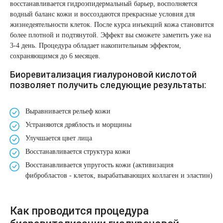
восстанавливается гидроэпидермальный барьер, восполняется
Лазерная подтяжка кожи живота
водный баланс кожи и воссоздаются прекрасные условия для
жизнедеятельности клеток. После курса инъекций кожа становится
Лазерная подтяжка кожи на бедрах и коленях
более плотной и подтянутой. Эффект вы сможете заметить уже на
3-4 день. Процедура обладает накопительным эффектом,
сохраняющимся до 6 месяцев.
Лазерное омоложение груди
Биоревитализация гиалуроновой кислотой
позволяет получить следующие результаты:
Выравнивается рельеф кожи
Устраняются дряблость и морщины
Улучшается цвет лица
Восстанавливается структура кожи
Восстанавливается упругость кожи (активизация
фибробластов - клеток, вырабатывающих коллаген и эластин)
Как проводится процедура