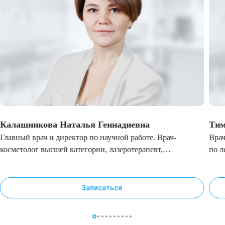
Калашникова Наталья Геннадиевна
Тим
Главный врач и директор по научной работе. Врач-
Врач
косметолог высшей категории, лазеротерапевт,
по л
специалист по инъекционным методикам
Записаться