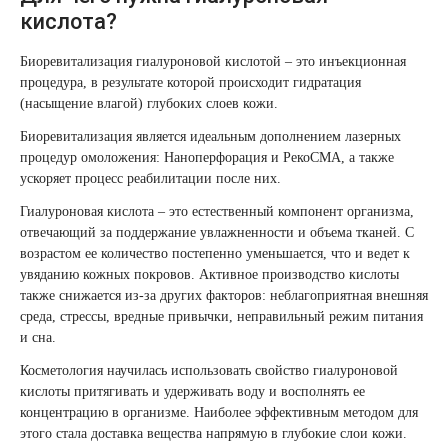
Therapy Pulse
кислота?
Лечение прыщей (угревой сыпи)
Удалить носогубные складки
Биоревитализация гиалуроновой кислотой – это инъекционная
Фотодинамическая терапия HELEO™
процедура, в результате которой происходит гидратация
Лечение гиперпигментации
Удалить перманентный макияж
(насыщение влагой) глубоких слоев кожи.
Биоревитализация
является идеальным дополнением лазерных
Удаление веснушек
Удалить рубцы
процедур омоложения: Наноперфорация и РекоСМА, а также
ускоряет процесс реабилитации после них.
Удаление сосудистых звездочек
Поднять брови
Гиалуроновая кислота – это естественный компонент организма,
отвечающий за поддержание увлажненности и объема тканей. С
Удаление винного пятна
Молодую и увлажнённую кожу вокруг глаз
возрастом ее количество постепенно уменьшается, что и ведет к
увяданию кожных покровов. Активное производство кислоты
также снижается из-за других факторов: неблагоприятная внешняя
Лечение псориаза
Вылечить расширенные поры
среда, стрессы, вредные привычки, неправильный режим питания
и сна.
Лазерный пилинг
Избавиться от комедонов на лице
Косметология научилась использовать свойство гиалуроновой
кислоты притягивать и удерживать воду и восполнять ее
Лазерное удаление рубцов
Избавиться от пигментных пятен на лице
концентрацию в организме. Наиболее эффективным методом для
этого стала доставка вещества напрямую в глубокие слои кожи.