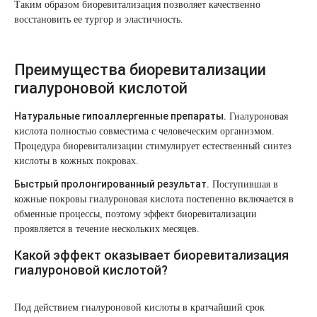
Удаление рубцов
Остановить выпадение волос
Таким образом биоревитализация позволяет качественно
восстановить ее тургор и эластичность.
Удаление новообразований
Восстановление здоровья волос
Преимущества биоревитализации
Лазерное лечение постакне
Сделать педикюр
гиалуроновой кислотой
Омоложение QOOLGLOW
Купить сертификат
Натуральные гипоаллергенные препараты.
Гиалуроновая
кислота полностью совместима с человеческим организмом.
Процедура биоревитализации стимулирует естественный синтез
QOOL- омоложение
Купить абонемент
кислоты в кожных покровах.
Быстрый пролонгированный результат.
Карбоновый пилинг
Поступившая в
кожные покровы гиалуроновая кислота постепенно включается в
обменные процессы, поэтому эффект биоревитализации
Лазерное лечение ринофимы
проявляется в течение нескольких месяцев.
Какой эффект оказывает биоревитализация
Лазерное лечение розацеа
гиалуроновой кислотой?
Интимное лазерное омоложение
Под действием гиалуроновой кислоты в кратчайший срок