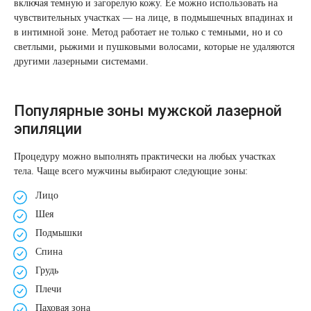
включая темную и загорелую кожу. Ее можно использовать на
Удаление рубцов
Остановить выпадение волос
чувствительных участках — на лице, в подмышечных впадинах и
в интимной зоне. Метод работает не только с темными, но и со
Удаление новообразований
Восстановление здоровья волос
светлыми, рыжими и пушковыми волосами, которые не удаляются
другими лазерными системами.
Лазерное лечение постакне
Сделать педикюр
Популярные зоны мужской лазерной
Омоложение QOOLGLOW
Купить сертификат
эпиляции
QOOL- омоложение
Купить абонемент
Процедуру можно выполнять практически на любых участках
тела. Чаще всего мужчины выбирают следующие зоны:
Карбоновый пилинг
Лицо
Шея
Лазерное лечение ринофимы
Подмышки
Лазерное лечение розацеа
Спина
Грудь
Интимное лазерное омоложение
Плечи
Паховая зона