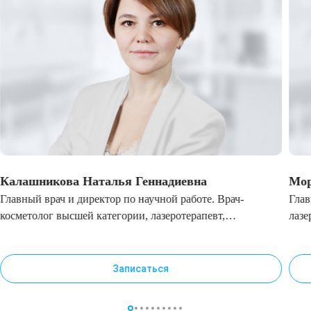
Калашникова Наталья Геннадиевна
Мор
Главный врач и директор по научной работе. Врач-
Глав
косметолог высшей категории, лазеротерапевт,
лазе
специалист по инъекционным методикам
Записаться