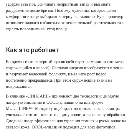
задерживать пот, усиливать неприятный запах и вызывать
Therapy Pulse
раздражение после бритья. Поэтому мужчины, которые ценят
Лечение прыщей (угревой сыпи)
Удалить носогубные складки
комфорт, все чаще выбирают лазерную эпиляцию. Курс процедур
Фотодинамическая терапия HELEO™
позволяет надолго избавиться от нежелательной растительности и
Лечение гиперпигментации
Удалить перманентный макияж
сделать повседневный уход проще.
Удаление веснушек
Удалить рубцы
Как это работает
Удаление сосудистых звездочек
Поднять брови
Во время сеанса лазерный луч воздействует на меланин (пигмент,
содержащийся в волосе). Световая энергия преобразуется в тепло
Удаление винного пятна
Молодую и увлажнённую кожу вокруг глаз
и разрушает волосяной фолликул, из-за чего рост волос
постепенно прекращается. При этом окружающие ткани не
повреждаются.
Лечение псориаза
Вылечить расширенные поры
В клинике «ЛИНЛАЙН» применяют две технологии: диодную
лазерную эпиляцию и QOOL-эпиляцию на платформе
Лазерный пилинг
Избавиться от комедонов на лице
MULTILINE™. Методику подбирает косметолог после осмотра,
учитывая фототип, цвет и толщину волос, а также зону обработки.
Лазерное удаление рубцов
Избавиться от пигментных пятен на лице
Диодный лазер
эффективен для удаления темных и русых волос на
светлой коже.
QOOL-эпиляция
подходит для всех фототипов,