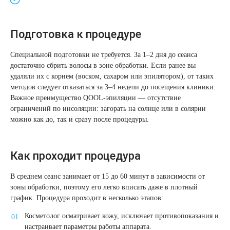
Лазерная подтяжка кожи живота
Подготовка к процедуре
Лазерная подтяжка кожи на бедрах и коленях
Специальной подготовки не требуется. За 1–2 дня до сеанса
Лазерное омоложение груди
достаточно сбрить волосы в зоне обработки. Если ранее вы
удаляли их с корнем (воском, сахаром или эпилятором), от таких
методов следует отказаться за 3–4 недели до посещения клиники.
Важное преимущество QOOL-эпиляции — отсутствие
ограничений по инсоляции: загорать на солнце или в солярии
можно как до, так и сразу после процедуры.
Как проходит процедура
В среднем сеанс занимает от 15 до 60 минут в зависимости от
зоны обработки, поэтому его легко вписать даже в плотный
график. Процедура проходит в несколько этапов:
Косметолог осматривает кожу, исключает противопоказания и
настраивает параметры работы аппарата.