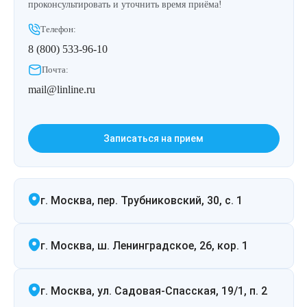
Удаление рубцов
Остановить выпадение волос
проконсультировать и уточнить время приёма!
Телефон:
Удаление новообразований
Восстановление здоровья волос
8 (800) 533-96-10
Почта:
Лазерное лечение постакне
Сделать педикюр
mail@linline.ru
Омоложение QOOLGLOW
Купить сертификат
Записаться на прием
QOOL- омоложение
Купить абонемент
Карбоновый пилинг
г. Москва, пер. Трубниковский, 30, с. 1
Лазерное лечение ринофимы
г. Москва, ш. Ленинградское, 26, кор. 1
Лазерное лечение розацеа
Интимное лазерное омоложение
г. Москва, ул. Садовая-Спасская, 19/1, п. 2