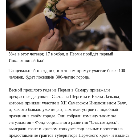
Плазмотерапия
Удаление растяжек
Дермотония на аппарате SKINTONIC
ДНК-тестирование
Избавиться от растяжек на животе
Конгресс ECALM
Нитевой лифтинг
(Скинтоник)
Лазерная наноперфорация
Интегративная косметология
Освежить кожу
Озонотерапия
Микротоки и миостимуляция
Лазерная эпиляция
Процедуры для детей
Омолодить кожу рук
Биоревитализация
Миостимуляция лица
Уже в этот четверг, 17 ноября, в Перми пройдёт первый
Лазерная QOOL-эпиляция
Маникюр и педикюр
Изменить овал лица
Инклюзивный бал!
Контурная пластика лица
УВТ терапия на аппарате EWATage
Танцевальный праздник, в котором примут участие более 100
Эпиляция диодным лазером
Косметология для подростков
Избавиться от птоза на лице
человек, будет посвящён 300-летию города.
Ультразвуковая чистка лица
Лазерное омоложение рук
Косметология для мужчин
Избавиться от морщин
Весной прошлого года из Перми в Самару приезжали
RSL-скульптурирование
прекрасные девушки - Светлана Шергина и Елена Лачкова,
которые приняли участие в XII Самарском Инклюзивном Балу,
Удаление татуировок
Купить космецевтику VIF
Убрать морщины на шее
и, как это бывало уже не раз, захотели устроить подобный
Вакуумно-роликовый массаж на аппарате
праздник в своём городе. Они собрали команду таких же
Beautyliner (Бьютилайнер)
Удаление татуажа (перманентного макияжа)
Увеличить губы
энтузиастов - Фонд социального развития "Счастье здесь",
выиграли грант в краевом конкурсе социальных проектов на
Вакуумно-роликовый массаж на аппарате
предоставление грантов губернатора Пермского края - и взялись
Лазерное удаление невуса
Удалить морщины вокруг глаз