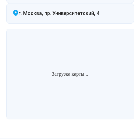
Лазерная подтяжка кожи живота
г. Москва, пр. Университетский, 4
Лазерная подтяжка кожи на бедрах и коленях
Лазерное омоложение груди
Загрузка карты...