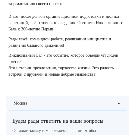
за реализацию своего проекта!
Therapy Pulse
Лечение прыщей (угревой сыпи)
Удалить носогубные складки
И вот, после долгой организационной подготовки и десятка
Фотодинамическая терапия HELEO™
репетиций, всё готово к проведению Осеннего Инклюзивного
Лечение гиперпигментации
Удалить перманентный макияж
Бала к 300-летию Перми!
Рады такой командной работе, реализации инициатив и
Удаление веснушек
Удалить рубцы
развитию бального движения!
Инклюзивный Бал - это событие, которое объединяет людей
Удаление сосудистых звездочек
Поднять брови
вместе!
Это истории преодоления, торжества жизни. Это радость
встречи с друзьями и новые добрые знакомства!
Удаление винного пятна
Молодую и увлажнённую кожу вокруг глаз
Лечение псориаза
Вылечить расширенные поры
Москва
Лазерный пилинг
Избавиться от комедонов на лице
Будем рады ответить на ваши вопросы
Лазерное удаление рубцов
Избавиться от пигментных пятен на лице
Оставьте заявку и мы свяжемся с вами, чтобы