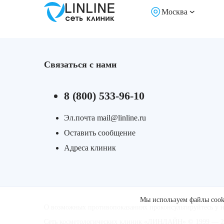
Лазерная подтяжка кожи живота
Москва
Лазерная подтяжка кожи на бедрах и коленях
Лазерное омоложение груди
Связаться с нами
8 (800) 533-96-10
Эл.почта mail@linline.ru
Оставить сообщение
Адреса клиник
Мы используем файлы cooki
О возможных противопоказаниях проконсультируйтесь у 
Сеть косметологических клиник «ЛИНЛАЙН» © 1999 — 20