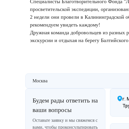
Специалисты Благотворительного Фонда "Л
Фотодинамическая терапия HELEO™
просветительской экспедиции, организова
Лечение прыщей (угревой сыпи)
Удалить носогубные складки
2 недели они провели в Калининградской о
рекомендуем увидеть каждому!
Лечение гиперпигментации
Удалить перманентный макияж
Дружная команда добровольцев из разных ре
экскурсии и отдыхая на берегу Балтийского
Удаление веснушек
Удалить рубцы
Удаление сосудистых звездочек
Поднять брови
Удаление винного пятна
Молодую и увлажнённую кожу вокруг глаз
Москва
Лечение псориаза
Вылечить расширенные поры
г. 
Будем рады ответить на
Лазерный пилинг
Избавиться от комедонов на лице
Тр
ваши вопросы
Лазерное удаление рубцов
Избавиться от пигментных пятен на лице
Оставьте заявку и мы свяжемся с
вами, чтобы проконсультировать