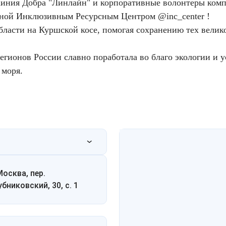
иния Добра "Линлайн" и корпоративные волонтеры комп
нной Инклюзивным Ресурсным Центром @inc_center !
бласти на Куршской косе, помогая сохранению тех велико
гионов России славно поработала во благо экологии и у
 моря.
Москва, пер.
убниковский, 30, с. 1