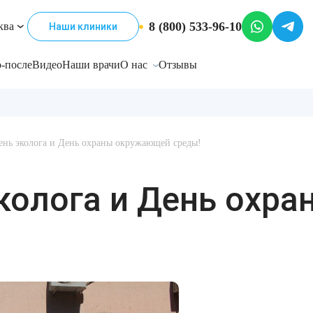
8 (800) 533-96-10
ква
Наши клиники
-после
Видео
Наши врачи
О нас
Отзывы
ень эколога и День охраны окружающей среды!
эколога и День ох