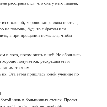
ень расстраивался, что она у него падала,
 из столовой, хорошо заправляла постель,
ро на помощь, будь то с братом или
ечить, а при прощании пожелала, чтобы
ом в лото, потом опять в неё. Не обошлись
ё хорошо получается, раскрашивает и
я заниматься им.
а их. Эта затея пришлась юной ученице по
Ы
аботой нянь в больничных стенах. Проект
й круг"
http://sunny-krug.ru/aibolit/