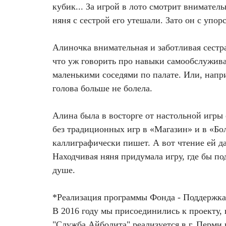
Удаление рубцов
Остановить выпадение волос
кубик... За игрой в лото смотрит вниматель
няня с сестрой его утешали. Зато он с упор
Удаление новообразований
Восстановление здоровья волос
Алиночка внимательная и заботливая сестра
Лазерное лечение постакне
Сделать педикюр
что уж говорить про навыки самообслуживан
маленькими соседями по палате. Или, напри
Омоложение QOOLGLOW
Купить сертификат
голова больше не болела.
QOOL- омоложение
Купить абонемент
Алина была в восторге от настольной игры 
без традиционных игр в «Магазин» и в «Бо
Карбоновый пилинг
каллиграфически пишет. А вот чтение ей да
Находчивая няня придумала игру, где бы по
Лазерное лечение ринофимы
душе.
Лазерное лечение розацеа
*Реализация программы Фонда - Поддерж
Интимное лазерное омоложение
В 2016 году мы присоединились к проекту,
"Служба Айболита" реализуется в г. Перм