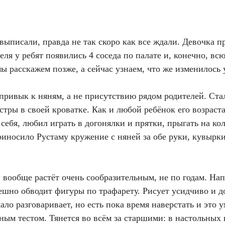
писали, правда не так скоро как все ждали. Девочка пр
еля у ребят появились 4 соседа по палате и, конечно, в
ы расскажем позже, а сейчас узнаем, что же изменилось
 привык к няням, а не присутствию рядом родителей. Ста
естры в своей кроватке. Как и любой ребёнок его возрас
 себя, любил играть в догонялки и прятки, прыгать на ко
риносило Рустаму кружение с няней за обе руки, кувырки
вообще растёт очень сообразительным, не по годам. Нап
ешно обводит фигуры по трафарету. Рисует усидчиво и до
ало разговаривает, но есть пока время наверстать и это 
ным тестом. Тянется во всём за старшими: в настольных