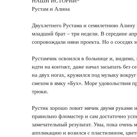
НАШИ ИСТОРИИ*
Фотодинамическая терапия HELEO™
Рустам и Алина
Лечение прыщей (угревой сыпи)
Удалить носогубные складки
Двухлетнего Рустама и семилетнюю Алину вы
Лечение гиперпигментации
Удалить перманентный макияж
младший брат – три недели. В середине апр
сопровождали няни проекта. Но о соседях м
Удаление веснушек
Удалить рубцы
Рустамчик освоился в больнице и, видимо,
Удаление сосудистых звездочек
Поднять брови
идти на контакт, даже начал засыпать без с
на двух ногах, кружился под музыку вокруг
Удаление винного пятна
Молодую и увлажнённую кожу вокруг глаз
смехом в ямку «Бух». Море удовольствия п
трюки.
Лечение псориаза
Вылечить расширенные поры
Рустик хорошо ловит мячик двумя руками и 
Лазерный пилинг
Избавиться от комедонов на лице
правильно фломастер и сам достаточно усп
Лазерное удаление рубцов
Избавиться от пигментных пятен на лице
замечательный результат. Увы, пока очень м
аппликацию и возился с пластилином, цвет