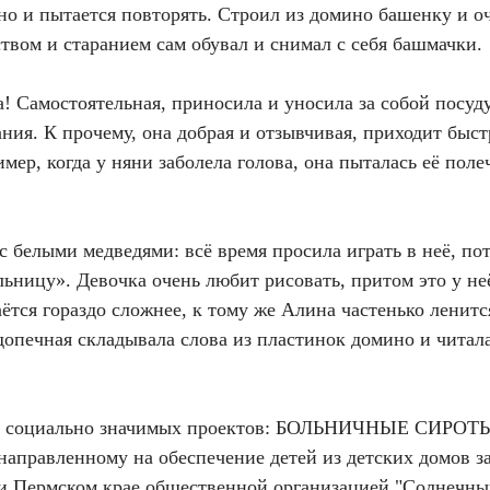
но и пытается повторять. Строил из домино башенку и оч
ством и старанием сам обувал и снимал с себя башмачки.
! Самостоятельная, приносила и уносила за собой посуду
ия. К прочему, она добрая и отзывчивая, приходит быст
мер, когда у няни заболела голова, она пыталась её пол
с белыми медведями: всё время просила играть в неё, пот
льницу». Девочка очень любит рисовать, притом это у не
ётся гораздо сложнее, к тому же Алина частенько ленитс
допечная складывала слова из пластинок домино и читал
ка социально значимых проектов: БОЛЬНИЧНЫЕ СИРОТ
 направленному на обеспечение детей из детских домов з
и и Пермском крае общественной организацией "Солнечны