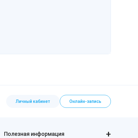
Личный кабинет
Онлайн-запись
Полезная информация
Реальные истории