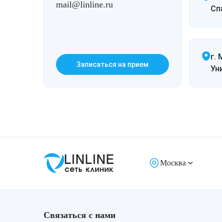
mail@linline.ru
Спа
г. 
Записаться на прием
Ун
Москва
Связаться с нами