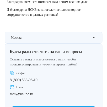
Удаление рубцов
Остановить выпадение волос
благодарим всех, кто помогает нам в этом важном деле.
И благодарим НСКВ за многолетнее плодотворное
Удаление новообразований
Восстановление здоровья волос
сотрудничество в разных регионах!
Лазерное лечение постакне
Сделать педикюр
Москва
Омоложение QOOLGLOW
Купить сертификат
QOOL- омоложение
Купить абонемент
Будем рады ответить на ваши вопросы
Оставьте заявку и мы свяжемся с вами, чтобы
Карбоновый пилинг
проконсультировать и уточнить время приёма!
Телефон:
Лазерное лечение ринофимы
8 (800) 533-96-10
Лазерное лечение розацеа
Почта:
mail@linline.ru
Интимное лазерное омоложение