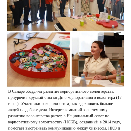
Плазмотерапия
Удаление растяжек
Дермотония на аппарате SKINTONIC
ДНК-тестирование
Избавиться от растяжек на животе
Конгресс ECALM
Нитевой лифтинг
(Скинтоник)
Лазерная наноперфорация
Интегративная косметология
Освежить кожу
Озонотерапия
Микротоки и миостимуляция
Лазерная эпиляция
Процедуры для детей
Омолодить кожу рук
Биоревитализация
Миостимуляция лица
Лазерная QOOL-эпиляция
Маникюр и педикюр
Изменить овал лица
Контурная пластика лица
УВТ терапия на аппарате EWATage
Эпиляция диодным лазером
Косметология для подростков
Избавиться от птоза на лице
Ультразвуковая чистка лица
Лазерное омоложение рук
Косметология для мужчин
Избавиться от морщин
В Самаре обсудили развитие корпоративного волонтерства,
RSL-скульптурирование
приурочив круглый стол ко Дню корпоративного волонтера (17
Удаление татуировок
Купить космецевтику VIF
Убрать морщины на шее
июля). Участники говорили о том, как вдохновить больше
Вакуумно-роликовый массаж на аппарате
людей на добрые дела. Интерес компаний к системному
Beautyliner (Бьютилайнер)
Удаление татуажа (перманентного макияжа)
Увеличить губы
развитию волонтерства растет, а Национальный совет по
корпоративному волонтерству (НСКВ), созданный в 2014 году,
помогает выстраивать коммуникацию между бизнесом, НКО и
Вакуумно-роликовый массаж на аппарате
Лазерное удаление невуса
Удалить морщины вокруг глаз