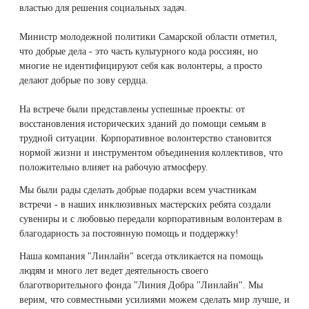
властью для решения социальных задач.
Therapy Pulse
Лечение прыщей (угревой сыпи)
Удалить носогубные складки
Министр молодежной политики Самарской области отметил,
Фотодинамическая терапия HELEO™
что добрые дела - это часть культурного кода россиян, но
многие не идентифицируют себя как волонтеры, а просто
Лечение гиперпигментации
Удалить перманентный макияж
делают добрые по зову сердца.
Удаление веснушек
Удалить рубцы
На встрече были представлены успешные проекты: от
восстановления исторических зданий до помощи семьям в
Удаление сосудистых звездочек
Поднять брови
трудной ситуации. Корпоративное волонтерство становится
нормой жизни и инструментом объединения коллективов, что
положительно влияет на рабочую атмосферу.
Удаление винного пятна
Молодую и увлажнённую кожу вокруг глаз
Мы были рады сделать добрые подарки всем участникам
встречи - в наших инклюзивных мастерских ребята создали
Лечение псориаза
Вылечить расширенные поры
сувениры и с любовью передали корпоративным волонтерам в
благодарность за постоянную помощь и поддержку!
Лазерный пилинг
Избавиться от комедонов на лице
Наша компания "Линлайн" всегда откликается на помощь
людям и много лет ведет деятельность своего
Лазерное удаление рубцов
Избавиться от пигментных пятен на лице
благотворительного фонда "Линия Добра "Линлайн". Мы
верим, что совместными усилиями можем сделать мир лучше, и