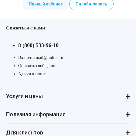
Личный кабинет
Онлайн-запись
Связаться с нами
8 (800) 533-96-10
Эл.почта mail@linline.ru
Оставить сообщение
Адреса клиник
Услуги и цены
Консультации
Лазерная косметология
Инъекционная косметология
Аппаратная косметология
Революма для лица
Революма для тела
Уход за лицом и телом
Лечение алопеции
Полезная информация
ДНК-тестирование
Процедуры для детей
Маникюр и педикюр
Реальные истории
Косметология для подростков
Статьи о косметологии
Косметология для мужчин
Пресса и «звёзды» о нас
Купить космецевтику VIF
Товарные знаки
Политика конфиденциальности
Стандарты и клинические рекомендации
Для клиентов