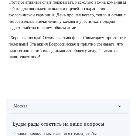
Удаление рубцов
Остановить выпадение волос
Этот позитивный опыт показывает, насколько важна командная
работа для достижения высоких целей и сохранения
экологической гармонии. День прошел весело, тепло и оставил
Удаление новообразований
Восстановление здоровья волос
незабываемые впечатления у каждого участника, подарив
радость заботы о нашем общем доме.
Лазерное лечение постакне
Сделать педикюр
"Хорошая погода! Отличная атмосфера! Совмещаем приятное с
полезным! Эта акция Всероссийская и приятно сознавать, что
Омоложение QOOLGLOW
Купить сертификат
наш сегодняшний вклад помогает общему делу, " - делятся
наши участники!
QOOL- омоложение
Купить абонемент
Карбоновый пилинг
Лазерное лечение ринофимы
Москва
Лазерное лечение розацеа
Будем рады ответить на ваши вопросы
Интимное лазерное омоложение
Оставьте заявку и мы свяжемся с вами, чтобы