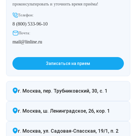
проконсультировать и уточнить время приёма!
Лазерная подтяжка кожи живота
Телефон:
Лазерная подтяжка кожи на бедрах и коленях
8 (800) 533-96-10
Почта:
Лазерное омоложение груди
mail@linline.ru
Записаться на прием
г. Москва, пер. Трубниковский, 30, с. 1
г. Москва, ш. Ленинградское, 26, кор. 1
г. Москва, ул. Садовая-Спасская, 19/1, п. 2