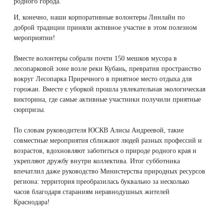
родного города.
Therapy Pulse
И, конечно, наши корпоративные волонтеры Линлайн по
Лечение прыщей (угревой сыпи)
Удалить носогубные складки
доброй традиции приняли активное участие в этом полезном
Фотодинамическая терапия HELEO™
мероприятии!
Лечение гиперпигментации
Удалить перманентный макияж
Вместе волонтеры собрали почти 150 мешков мусора в
лесопарковой зоне возле реки Кубань, превратив пространство
Удаление веснушек
Удалить рубцы
вокруг Лесопарка Приречного в приятное место отдыха для
горожан. Вместе с уборкой прошла увлекательная экологическая
Удаление сосудистых звездочек
Поднять брови
викторина, где самые активные участники получили приятные
сюрпризы.
Удаление винного пятна
Молодую и увлажнённую кожу вокруг глаз
По словам руководителя ЮСКВ Алисы Андреевой, такие
совместные мероприятия сближают людей разных профессий и
Лечение псориаза
Вылечить расширенные поры
возрастов, вдохновляют заботиться о природе родного края и
укрепляют дружбу внутри коллектива. Итог субботника
впечатлил даже руководство Министерства природных ресурсов
Лазерный пилинг
Избавиться от комедонов на лице
региона: территория преобразилась буквально за несколько
часов благодаря стараниям неравнодушных жителей
Лазерное удаление рубцов
Избавиться от пигментных пятен на лице
Краснодара!