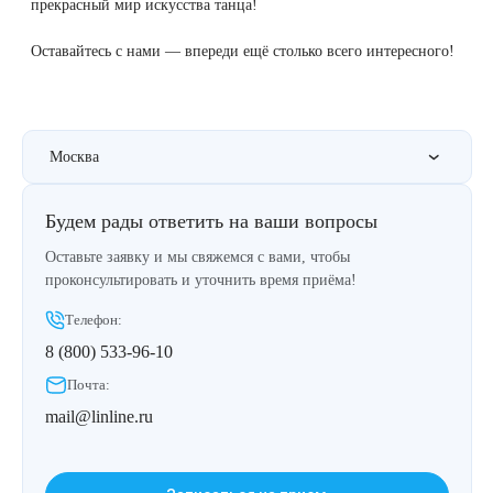
прекрасный мир искусства танца!
Удаление рубцов
Остановить выпадение волос
Оставайтесь с нами — впереди ещё столько всего интересного!
Удаление новообразований
Восстановление здоровья волос
Лазерное лечение постакне
Сделать педикюр
Москва
Омоложение QOOLGLOW
Купить сертификат
Будем рады ответить на ваши вопросы
QOOL- омоложение
Купить абонемент
Оставьте заявку и мы свяжемся с вами, чтобы
проконсультировать и уточнить время приёма!
Карбоновый пилинг
Телефон:
Лазерное лечение ринофимы
8 (800) 533-96-10
Почта:
Лазерное лечение розацеа
mail@linline.ru
Интимное лазерное омоложение