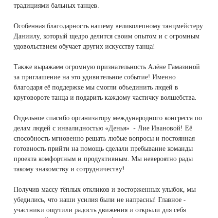
традициями бальных танцев.
Therapy Pulse
Лечение прыщей (угревой сыпи)
Удалить носогубные складки
Особенная благодарность нашему великолепному танцмейстеру
Фотодинамическая терапия HELEO™
Даниилу, который щедро делится своим опытом и с огромным
удовольствием обучает других искусству танца!
Лечение гиперпигментации
Удалить перманентный макияж
Также выражаем огромную признательность Алёне Гамазиной
Удаление веснушек
Удалить рубцы
за приглашение на это удивительное событие! Именно
благодаря её поддержке мы смогли объединить людей в
Удаление сосудистых звездочек
Поднять брови
круговороте танца и подарить каждому частичку волшебства.
Отдельное спасибо организатору международного конгресса по
Удаление винного пятна
Молодую и увлажнённую кожу вокруг глаз
делам людей с инвалидностью «Денья» - Лие Ивановой! Её
способность мгновенно решать любые вопросы и постоянная
Лечение псориаза
Вылечить расширенные поры
готовность прийти на помощь сделали пребывание команды
проекта комфортным и продуктивным. Мы невероятно рады
такому знакомству и сотрудничеству!
Лазерный пилинг
Избавиться от комедонов на лице
Получив массу тёплых откликов и восторженных улыбок, мы
Лазерное удаление рубцов
Избавиться от пигментных пятен на лице
убедились, что наши усилия были не напрасны! Главное -
участники ощутили радость движения и открыли для себя