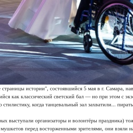
траницы истории", состоявшийся 5 мая в г. Самара, нав
йся как классический светский бал — но при этом с эк
стилистику, когда танцевальный зал захватили... пират
рых выступали организаторы и волонтёры праздника) тож
 мушкетов перед восторженными зрителями, они взяли на