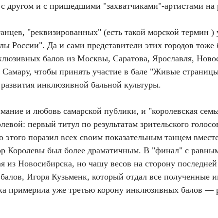
г с другом и с пришедшими "захватчиками"-артистами на 
анцев, "реквизированных" (есть такой морской термин ) 
 России". Да и сами представители этих городов тоже 
нклюзивных балов из Москвы, Саратова, Ярославля, Нов
в Самару, чтобы принять участие в бале "Живые страни
 развития инклюзивной бальной культуры.
имание и любовь самарской публики, и "королевская сем
евой: первый титул по результатам зрительского голос
о этого поразил всех своим показательным танцем вмест
ор Королевы был более драматичным. В "финал" с равны
я из Новосибирска, но чашу весов на сторону последней
алов, Игоря Кузьменк, который отдал все полученные и
шка примерила уже третью корону инклюзивных балов — 