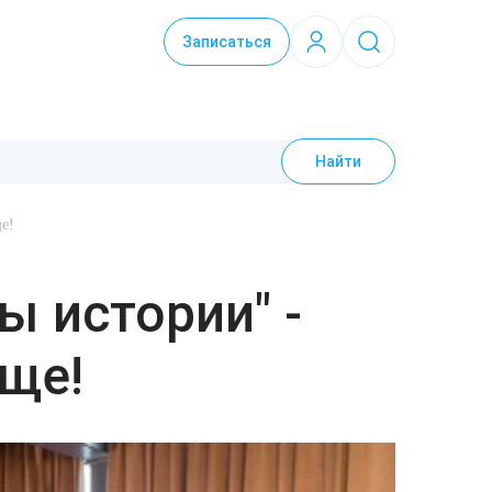
Записаться
Найти
е!
 истории" -
ще!