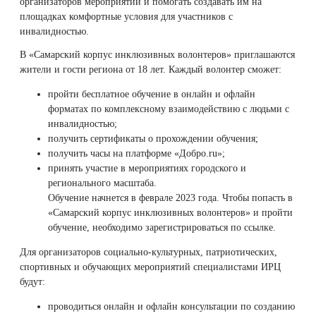
организаторов мероприятий и помогать создавать им на
Удаление рубцов
Остановить выпадение волос
площадках комфортные условия для участников с
инвалидностью.
Удаление новообразований
Восстановление здоровья волос
В «Самарский корпус инклюзивных волонтеров» приглашаются
жители и гости региона от 18 лет. Каждый волонтер сможет:
Лазерное лечение постакне
Сделать педикюр
пройти бесплатное обучение в онлайн и офлайн
форматах по комплексному взаимодействию с людьми с
Омоложение QOOLGLOW
Купить сертификат
инвалидностью;
получить сертификаты о прохождении обучения;
QOOL- омоложение
Купить абонемент
получить часы на платформе «Добро.ru»;
принять участие в мероприятиях городского и
регионального масштаба.
Карбоновый пилинг
Обучение начнется в феврале 2023 года. Чтобы попасть в
«Самарский корпус инклюзивных волонтеров» и пройти
Лазерное лечение ринофимы
обучение, необходимо зарегистрироваться
по ссылке
.
Для организаторов социально-культурных, патриотических,
Лазерное лечение розацеа
спортивных и обучающих мероприятий специалистами ИРЦ
будут:
Интимное лазерное омоложение
проводиться онлайн и офлайн консультации по созданию