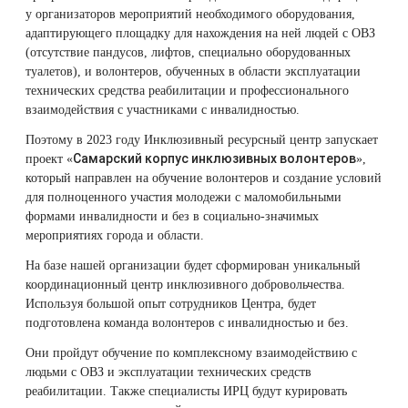
Therapy Pulse
у организаторов мероприятий необходимого оборудования,
адаптирующего площадку для нахождения на ней людей с ОВЗ
Лечение прыщей (угревой сыпи)
Удалить носогубные складки
(отсутствие пандусов, лифтов, специально оборудованных
Фотодинамическая терапия HELEO™
туалетов), и волонтеров, обученных в области эксплуатации
Лечение гиперпигментации
Удалить перманентный макияж
технических средства реабилитации и профессионального
взаимодействия с участниками с инвалидностью.
Удаление веснушек
Удалить рубцы
Поэтому в 2023 году Инклюзивный ресурсный центр запускает
Самарский корпус инклюзивных волонтеров
проект «
»,
который направлен на обучение волонтеров и создание условий
Удаление сосудистых звездочек
Поднять брови
для полноценного участия молодежи с маломобильными
формами инвалидности и без в социально-значимых
Удаление винного пятна
Молодую и увлажнённую кожу вокруг глаз
мероприятиях города и области.
На базе нашей организации будет сформирован уникальный
Лечение псориаза
Вылечить расширенные поры
координационный центр инклюзивного добровольчества.
Используя большой опыт сотрудников Центра, будет
Лазерный пилинг
Избавиться от комедонов на лице
подготовлена команда волонтеров с инвалидностью и без.
Они пройдут обучение по комплексному взаимодействию с
Лазерное удаление рубцов
Избавиться от пигментных пятен на лице
людьми с ОВЗ и эксплуатации технических средств
реабилитации. Также специалисты ИРЦ будут курировать