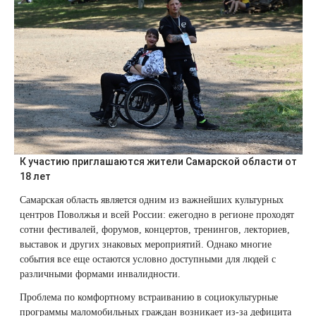
Плазмотерапия
Удаление растяжек
Дермотония на аппарате SKINTONIC
ДНК-тестирование
Избавиться от растяжек на животе
Конгресс ECALM
Нитевой лифтинг
(Скинтоник)
Лазерная наноперфорация
Интегративная косметология
Освежить кожу
Озонотерапия
Микротоки и миостимуляция
Лазерная эпиляция
Процедуры для детей
Омолодить кожу рук
Биоревитализация
Миостимуляция лица
Лазерная QOOL-эпиляция
Маникюр и педикюр
Изменить овал лица
Контурная пластика лица
УВТ терапия на аппарате EWATage
К участию приглашаются жители Самарской области от
Эпиляция диодным лазером
Косметология для подростков
Избавиться от птоза на лице
18 лет
Ультразвуковая чистка лица
Самарская область является одним из важнейших культурных
Лазерное омоложение рук
Косметология для мужчин
Избавиться от морщин
центров Поволжья и всей России: ежегодно в регионе проходят
RSL-скульптурирование
сотни фестивалей, форумов, концертов, тренингов, лекториев,
Удаление татуировок
Купить космецевтику VIF
Убрать морщины на шее
выставок и других знаковых мероприятий. Однако многие
Вакуумно-роликовый массаж на аппарате
события все еще остаются условно доступными для людей с
Beautyliner (Бьютилайнер)
различными формами инвалидности.
Удаление татуажа (перманентного макияжа)
Увеличить губы
Проблема по комфортному встраиванию в социокультурные
Вакуумно-роликовый массаж на аппарате
Лазерное удаление невуса
Удалить морщины вокруг глаз
программы маломобильных граждан возникает из-за дефицита