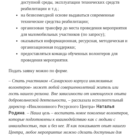
доступной среды, эксплуатации технических средств
Лазерная подтяжка кожи живота
реабилитации и т.д.;
на безвозмездной основе выдаваться современные
Лазерная подтяжка кожи на бедрах и коленях
технические средства реабилитации;
организован трансфер до места проведения мероприятия
для маломобильных участников (по запросу);
Лазерное омоложение груди
оказываться информационная, ресурсная, методическая и
организационная поддержки;
предоставляться команда обученных волонтеров для
проведения мероприятия.
Подать заявку можно
по форме
.
–
Стать участником «Самарского корпуса инклюзивных
волонтеров» может любой совершеннолетний житель или
гость нашего региона. Вне зависимости от имеющегося опыта
добровольческой деятельности
, – рассказала исполнительный
Наталья
директор «Инклюзивного Ресурсного Центра»
Родина
. –
Наша цель – воспитать новое поколение волонтеров,
которые подготовлены к взаимодействию как с людьми с
инвалидностью, так и без нее. И как показывает опыт нашего
Центра, любое мероприятие можно сделать доступным для