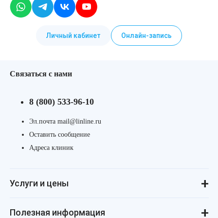
Личный кабинет
Онлайн-запись
Связаться с нами
8 (800) 533-96-10
Эл.почта mail@linline.ru
Оставить сообщение
Адреса клиник
Услуги и цены
Консультации
Лазерная косметология
Инъекционная косметология
Аппаратная косметология
Революма для лица
Революма для тела
Уход за лицом и телом
Лечение алопеции
Полезная информация
ДНК-тестирование
Процедуры для детей