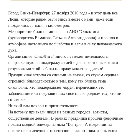
Therapy Pulse
Город Санкт-Петербург, 27 ноября 2016 года - в этот день все
Лечение прыщей (угревой сыпи)
Удалить носогубные складки
Люди, которые рядом были здесь вместе с нами, даже если
Фотодинамическая терапия HELEO™
находились за тысячи километров.
Лечение гиперпигментации
Удалить перманентный макияж
Мероприятие было организовано АНО "ОнкоЛига"
(руководитель Ермакова Татьяна Александровна) и прошло в
Удаление веснушек
Удалить рубцы
атмосфере настоящего волшебства и веры в силу человеческого
духа.
Организация "ОнкоЛига" много лет ведет деятельность,
Удаление сосудистых звездочек
Поднять брови
направленную на поддержку людей с диагнозом онкология и
результатами этой работы по праву может гордиться!
Удаление винного пятна
Молодую и увлажнённую кожу вокруг глаз
Праздничная встреча со слезами на глазах, со стуком сердца и
огромной благодарностью к тем, кому так близка тема
онкологии, кто поддерживает людей, перенесших это
Лечение псориаза
Вылечить расширенные поры
заболевание или подставивших свое плечо родным тех, кто не
справился...
Лазерный пилинг
Избавиться от комедонов на лице
Низкий вам поклон и признательность!
На встречу приехали люди из разных городов, артисты,
общественные деятели. В рамках праздника прошли фееричные
Лазерное удаление рубцов
Избавиться от пигментных пятен на лице
показы модной одежды из льна "Волтри". А моделями на
показе стали девушки, перенесшие диагноз, врачи-онкологи,