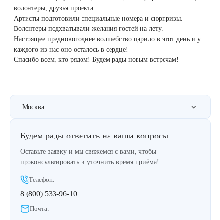
Удаление рубцов
Остановить выпадение волос
волонтеры, друзья проекта.
Артисты подготовили специальные номера и сюрпризы.
Удаление новообразований
Восстановление здоровья волос
Волонтеры подхватывали желания гостей на лету.
Настоящее предновогоднее волшебство царило в этот день и у
каждого из нас оно осталось в сердце!
Лазерное лечение постакне
Сделать педикюр
Спасибо всем, кто рядом! Будем рады новым встречам!
Омоложение QOOLGLOW
Купить сертификат
QOOL- омоложение
Купить абонемент
Москва
Карбоновый пилинг
Будем рады ответить на ваши вопросы
Оставьте заявку и мы свяжемся с вами, чтобы
Лазерное лечение ринофимы
проконсультировать и уточнить время приёма!
Лазерное лечение розацеа
Телефон:
8 (800) 533-96-10
Интимное лазерное омоложение
Почта: