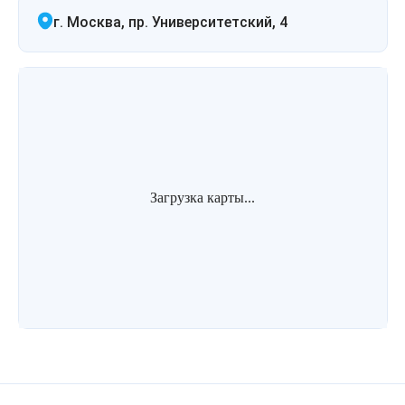
Лазерная подтяжка кожи живота
г. Москва, пр. Университетский, 4
Лазерная подтяжка кожи на бедрах и коленях
Лазерное омоложение груди
Загрузка карты...