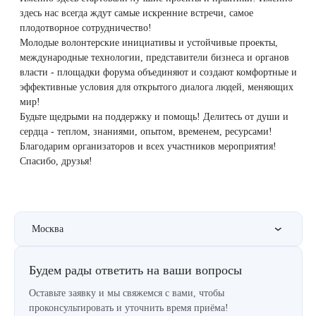
Therapy Pulse
здесь нас всегда ждут самые искренние встречи, самое
плодотворное сотрудничество!
Лечение прыщей (угревой сыпи)
Удалить носогубные складки
Молодые волонтерские инициативы и устойчивые проекты,
Фотодинамическая терапия HELEO™
международные технологии, представители бизнеса и органов
Лечение гиперпигментации
Удалить перманентный макияж
власти - площадки форума объединяют и создают комфортные и
эффективные условия для открытого диалога людей, меняющих
мир!
Удаление веснушек
Удалить рубцы
Будьте щедрыми на поддержку и помощь! Делитесь от души и
сердца - теплом, знаниями, опытом, временем, ресурсами!
Удаление сосудистых звездочек
Поднять брови
Благодарим организаторов и всех участников мероприятия!
Спасибо, друзья!
Удаление винного пятна
Молодую и увлажнённую кожу вокруг глаз
Лечение псориаза
Вылечить расширенные поры
Москва
Лазерный пилинг
Избавиться от комедонов на лице
Будем рады ответить на ваши вопросы
Лазерное удаление рубцов
Избавиться от пигментных пятен на лице
Оставьте заявку и мы свяжемся с вами, чтобы
проконсультировать и уточнить время приёма!