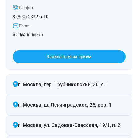
Удаление рубцов
Остановить выпадение волос
Телефон:
8 (800) 533-96-10
Удаление новообразований
Восстановление здоровья волос
Почта:
Лазерное лечение постакне
Сделать педикюр
mail@linline.ru
Омоложение QOOLGLOW
Купить сертификат
Записаться на прием
QOOL- омоложение
Купить абонемент
Карбоновый пилинг
г. Москва, пер. Трубниковский, 30, с. 1
Лазерное лечение ринофимы
г. Москва, ш. Ленинградское, 26, кор. 1
Лазерное лечение розацеа
г. Москва, ул. Садовая-Спасская, 19/1, п. 2
Интимное лазерное омоложение