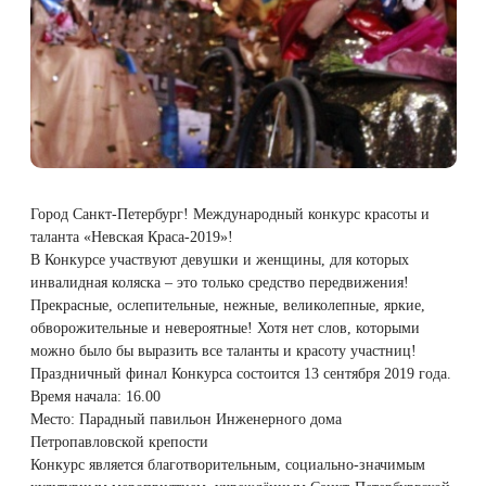
Therapy Pulse
Лечение прыщей (угревой сыпи)
Удалить носогубные складки
Фотодинамическая терапия HELEO™
Лечение гиперпигментации
Удалить перманентный макияж
Удаление веснушек
Удалить рубцы
Город Санкт-Петербург! Международный конкурс красоты и
Удаление сосудистых звездочек
Поднять брови
таланта «Невская Краса-2019»!
В Конкурсе участвуют девушки и женщины, для которых
Удаление винного пятна
Молодую и увлажнённую кожу вокруг глаз
инвалидная коляска – это только средство передвижения!
Прекрасные, ослепительные, нежные, великолепные, яркие,
Лечение псориаза
Вылечить расширенные поры
обворожительные и невероятные! Хотя нет слов, которыми
можно было бы выразить все таланты и красоту участниц!
Праздничный финал Конкурса состоится 13 сентября 2019 года.
Лазерный пилинг
Избавиться от комедонов на лице
Время начала: 16.00
Место: Парадный павильон Инженерного дома
Лазерное удаление рубцов
Избавиться от пигментных пятен на лице
Петропавловской крепости
Конкурс является благотворительным, социально-значимым