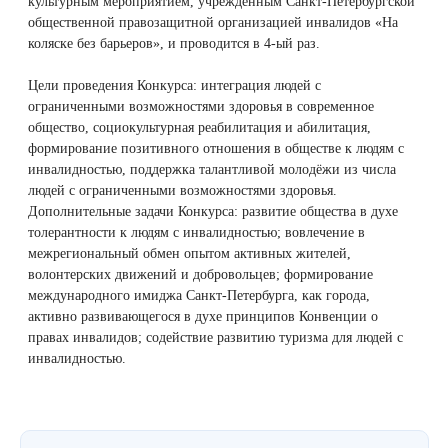
культурным мероприятием, учреждённым Санкт-Петербургской
Удаление рубцов
Остановить выпадение волос
общественной правозащитной организацией инвалидов «На
коляске без барьеров», и проводится в 4-ый раз.
Удаление новообразований
Восстановление здоровья волос
Цели проведения Конкурса: интеграция людей с
ограниченными возможностями здоровья в современное
Лазерное лечение постакне
Сделать педикюр
общество, социокультурная реабилитация и абилитация,
формирование позитивного отношения в обществе к людям с
Омоложение QOOLGLOW
Купить сертификат
инвалидностью, поддержка талантливой молодёжи из числа
людей с ограниченными возможностями здоровья.
QOOL- омоложение
Купить абонемент
Дополнительные задачи Конкурса: развитие общества в духе
толерантности к людям с инвалидностью; вовлечение в
межрегиональный обмен опытом активных жителей,
Карбоновый пилинг
волонтерских движений и добровольцев; формирование
международного имиджа Санкт-Петербурга, как города,
Лазерное лечение ринофимы
активно развивающегося в духе принципов Конвенции о
правах инвалидов; содействие развитию туризма для людей с
инвалидностью.
Лазерное лечение розацеа
Интимное лазерное омоложение