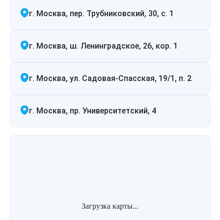
Удаление рубцов
Остановить выпадение волос
г. Москва, пер. Трубниковский, 30, с. 1
Удаление новообразований
Восстановление здоровья волос
г. Москва, ш. Ленинградское, 26, кор. 1
Лазерное лечение постакне
Сделать педикюр
г. Москва, ул. Садовая-Спасская, 19/1, п. 2
Омоложение QOOLGLOW
Купить сертификат
QOOL- омоложение
Купить абонемент
г. Москва, пр. Университетский, 4
Карбоновый пилинг
Лазерное лечение ринофимы
Лазерное лечение розацеа
Интимное лазерное омоложение
Загрузка карты...