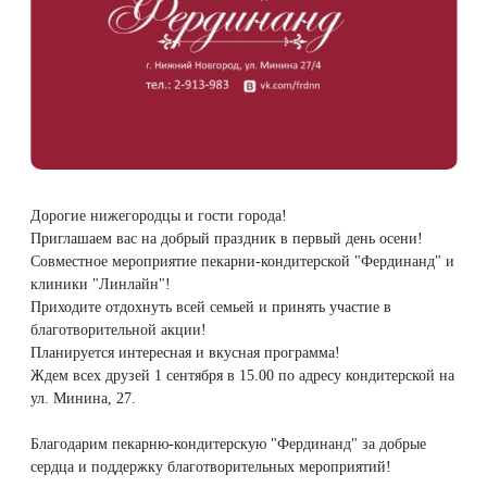
Плазмотерапия
Удаление растяжек
Дермотония на аппарате SKINTONIC
ДНК-тестирование
Избавиться от растяжек на животе
Конгресс ECALM
Нитевой лифтинг
(Скинтоник)
Лазерная наноперфорация
Интегративная косметология
Освежить кожу
Озонотерапия
Микротоки и миостимуляция
Лазерная эпиляция
Процедуры для детей
Омолодить кожу рук
Биоревитализация
Миостимуляция лица
Лазерная QOOL-эпиляция
Маникюр и педикюр
Изменить овал лица
Дорогие нижегородцы и гости города!
Контурная пластика лица
УВТ терапия на аппарате EWATage
Приглашаем вас на добрый праздник в первый день осени!
Эпиляция диодным лазером
Косметология для подростков
Избавиться от птоза на лице
Совместное мероприятие пекарни-кондитерской "Фердинанд" и
клиники "Линлайн"!
Ультразвуковая чистка лица
Приходите отдохнуть всей семьей и принять участие в
Лазерное омоложение рук
Косметология для мужчин
Избавиться от морщин
благотворительной акции!
RSL-скульптурирование
Планируется интересная и вкусная программа!
Удаление татуировок
Купить космецевтику VIF
Убрать морщины на шее
Ждем всех друзей 1 сентября в 15.00 по адресу кондитерской на
Вакуумно-роликовый массаж на аппарате
ул. Минина, 27.
Beautyliner (Бьютилайнер)
Удаление татуажа (перманентного макияжа)
Увеличить губы
Благодарим пекарню-кондитерскую "Фердинанд" за добрые
сердца и поддержку благотворительных мероприятий!
Вакуумно-роликовый массаж на аппарате
Лазерное удаление невуса
Удалить морщины вокруг глаз