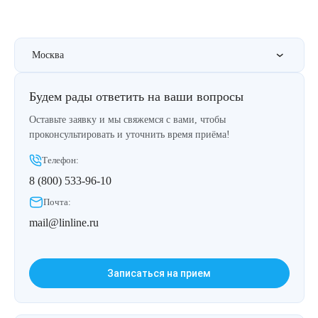
Therapy Pulse
Лечение прыщей (угревой сыпи)
Удалить носогубные складки
Фотодинамическая терапия HELEO™
Москва
Лечение гиперпигментации
Удалить перманентный макияж
Будем рады ответить на ваши вопросы
Удаление веснушек
Удалить рубцы
Оставьте заявку и мы свяжемся с вами, чтобы
проконсультировать и уточнить время приёма!
Удаление сосудистых звездочек
Поднять брови
Телефон:
Удаление винного пятна
Молодую и увлажнённую кожу вокруг глаз
8 (800) 533-96-10
Почта:
Лечение псориаза
Вылечить расширенные поры
mail@linline.ru
Лазерный пилинг
Избавиться от комедонов на лице
Записаться на прием
Лазерное удаление рубцов
Избавиться от пигментных пятен на лице