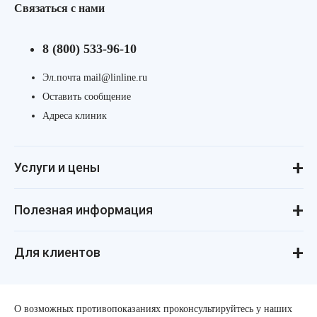
Связаться с нами
8 (800) 533-96-10
Эл.почта mail@linline.ru
Оставить сообщение
Адреса клиник
Услуги и цены
Консультации
Лазерная косметология
Инъекционная косметология
Аппаратная косметология
Революма для лица
Революма для тела
Уход за лицом и телом
Лечение алопеции
Полезная информация
ДНК-тестирование
Процедуры для детей
Маникюр и педикюр
Реальные истории
Косметология для подростков
Статьи о косметологии
Косметология для мужчин
Пресса и «звёзды» о нас
Купить космецевтику VIF
Товарные знаки
Политика конфиденциальности
Стандарты и клинические рекомендации
Для клиентов
Поделись и заработай!
Справка для оформления налогового вычета
Интернет-магазин косметики V.I.F.
О возможных противопоказаниях проконсультируйтесь у наших