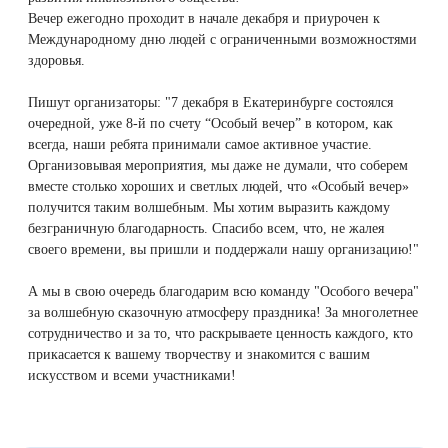
Therapy Pulse
Вечер ежегодно проходит в начале декабря и приурочен к
Международному дню людей с ограниченными возможностями
Лечение прыщей (угревой сыпи)
Удалить носогубные складки
здоровья.
Фотодинамическая терапия HELEO™
Лечение гиперпигментации
Удалить перманентный макияж
Пишут организаторы: "7 декабря в Екатеринбурге состоялся
очередной, уже 8-й по счету “Особый вечер” в котором, как
всегда, наши ребята принимали самое активное участие.
Удаление веснушек
Удалить рубцы
Организовывая мероприятия, мы даже не думали, что соберем
вместе столько хороших и светлых людей, что «Особый вечер»
Удаление сосудистых звездочек
Поднять брови
получится таким волшебным. Мы хотим выразить каждому
безграничную благодарность. Спасибо всем, что, не жалея
Удаление винного пятна
Молодую и увлажнённую кожу вокруг глаз
своего времени, вы пришли и поддержали нашу организацию!"
А мы в свою очередь благодарим всю команду "Особого вечера"
Лечение псориаза
Вылечить расширенные поры
за волшебную сказочную атмосферу праздника! За многолетнее
сотрудничество и за то, что раскрываете ценность каждого, кто
Лазерный пилинг
Избавиться от комедонов на лице
прикасается к вашему творчеству и знакомится с вашим
искусством и всеми участниками!
Лазерное удаление рубцов
Избавиться от пигментных пятен на лице