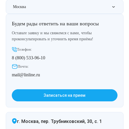
Удаление рубцов
Остановить выпадение волос
Москва
Удаление новообразований
Восстановление здоровья волос
Будем рады ответить на ваши вопросы
Лазерное лечение постакне
Сделать педикюр
Оставьте заявку и мы свяжемся с вами, чтобы
проконсультировать и уточнить время приёма!
Омоложение QOOLGLOW
Купить сертификат
Телефон:
8 (800) 533-96-10
QOOL- омоложение
Купить абонемент
Почта:
mail@linline.ru
Карбоновый пилинг
Лазерное лечение ринофимы
Записаться на прием
Лазерное лечение розацеа
Интимное лазерное омоложение
г. Москва, пер. Трубниковский, 30, с. 1