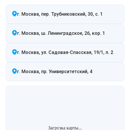
Удаление рубцов
Остановить выпадение волос
г. Москва, пер. Трубниковский, 30, с. 1
Удаление новообразований
Восстановление здоровья волос
Лазерное лечение постакне
Сделать педикюр
г. Москва, ш. Ленинградское, 26, кор. 1
Омоложение QOOLGLOW
Купить сертификат
г. Москва, ул. Садовая-Спасская, 19/1, п. 2
QOOL- омоложение
Купить абонемент
г. Москва, пр. Университетский, 4
Карбоновый пилинг
Лазерное лечение ринофимы
Лазерное лечение розацеа
Интимное лазерное омоложение
Загрузка карты...