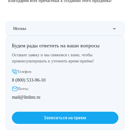
Благодарим всех причастных к созданию этого праздника!
Therapy Pulse
Лечение прыщей (угревой сыпи)
Удалить носогубные складки
Фотодинамическая терапия HELEO™
Лечение гиперпигментации
Удалить перманентный макияж
Москва
Удаление веснушек
Удалить рубцы
Будем рады ответить на ваши вопросы
Оставьте заявку и мы свяжемся с вами, чтобы
Удаление сосудистых звездочек
Поднять брови
проконсультировать и уточнить время приёма!
Телефон:
Удаление винного пятна
Молодую и увлажнённую кожу вокруг глаз
8 (800) 533-96-10
Лечение псориаза
Вылечить расширенные поры
Почта:
mail@linline.ru
Лазерный пилинг
Избавиться от комедонов на лице
Лазерное удаление рубцов
Избавиться от пигментных пятен на лице
Записаться на прием