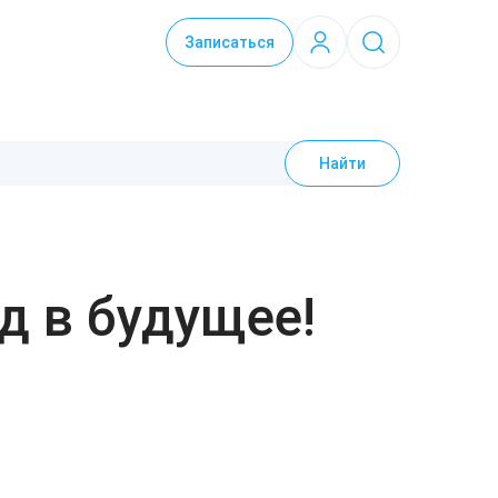
Записаться
Найти
д в будущее!