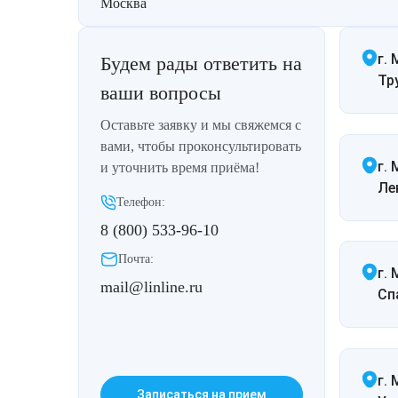
Москва
Удаление рубцов
Остановить выпадение волос
Удаление новообразований
Восстановление здоровья волос
г. 
Будем рады ответить на
Тр
ваши вопросы
Лазерное лечение постакне
Сделать педикюр
Оставьте заявку и мы свяжемся с
Омоложение QOOLGLOW
Купить сертификат
вами, чтобы проконсультировать
г.
и уточнить время приёма!
Ле
QOOL- омоложение
Купить абонемент
Телефон:
8 (800) 533-96-10
Карбоновый пилинг
Почта:
г.
Лазерное лечение ринофимы
mail@linline.ru
Спа
Лазерное лечение розацеа
Интимное лазерное омоложение
г. 
Записаться на прием