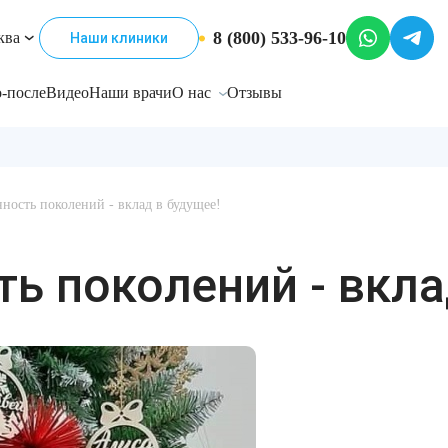
8 (800) 533-96-10
ква
Наши клиники
-после
Видео
Наши врачи
О нас
Отзывы
ность поколений - вклад в будущее!
ь поколений - вкла