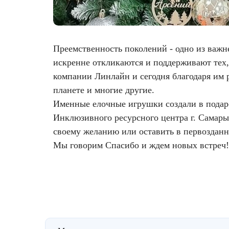
Фотодинамическая терапия HELEO™
Лечение прыщей (угревой сыпи)
Удалить носогубные складки
Преемственность поколений - одно из важ
Лечение гиперпигментации
Удалить перманентный макияж
искренне откликаются и поддерживают тех, 
компании Линлайн и сегодня благодаря им
Удаление веснушек
Удалить рубцы
планете и многие другие.
Удаление сосудистых звездочек
Поднять брови
Именные елочные игрушки создали в подаро
Инклюзивного ресурсного центра г. Самары
Удаление винного пятна
Молодую и увлажнённую кожу вокруг глаз
своему желанию или оставить в первоздан
Мы говорим Спасибо и ждем новых встреч!
Лечение псориаза
Вылечить расширенные поры
Лазерный пилинг
Избавиться от комедонов на лице
Лазерное удаление рубцов
Избавиться от пигментных пятен на лице