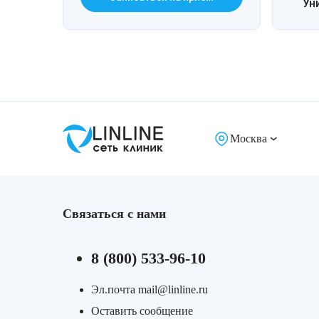
Ун
Лазерная подтяжка кожи живота
Лазерная подтяжка кожи на бедрах и коленях
Лазерное омоложение груди
Москва
Связаться с нами
8 (800) 533-96-10
Эл.почта mail@linline.ru
Оставить сообщение