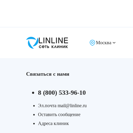
Лазерная подтяжка кожи живота
Лазерная подтяжка кожи на бедрах и коленях
Лазерное омоложение груди
Москва
Связаться с нами
8 (800) 533-96-10
Эл.почта mail@linline.ru
Оставить сообщение
Адреса клиник