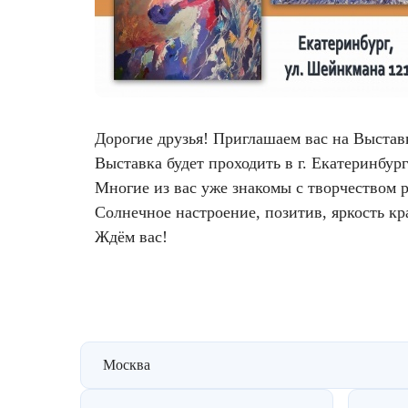
Фотодинамическая терапия HELEO™
Лечение прыщей (угревой сыпи)
Удалить носогубные складки
Лечение гиперпигментации
Удалить перманентный макияж
Удаление веснушек
Удалить рубцы
Дорогие друзья! Приглашаем вас на Выставк
Выставка будет проходить в г. Екатеринбур
Удаление сосудистых звездочек
Поднять брови
Многие из вас уже знакомы с творчеством 
Солнечное настроение, позитив, яркость кр
Удаление винного пятна
Молодую и увлажнённую кожу вокруг глаз
Ждём вас!
Лечение псориаза
Вылечить расширенные поры
Лазерный пилинг
Избавиться от комедонов на лице
Москва
Лазерное удаление рубцов
Избавиться от пигментных пятен на лице