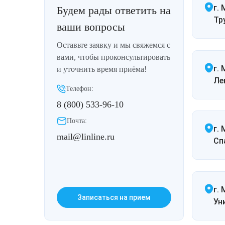
Удаление рубцов
Остановить выпадение волос
г. 
Будем рады ответить на
Тр
ваши вопросы
Удаление новообразований
Восстановление здоровья волос
Оставьте заявку и мы свяжемся с
Лазерное лечение постакне
Сделать педикюр
вами, чтобы проконсультировать
г.
и уточнить время приёма!
Ле
Омоложение QOOLGLOW
Купить сертификат
Телефон:
8 (800) 533-96-10
QOOL- омоложение
Купить абонемент
Почта:
г.
Карбоновый пилинг
mail@linline.ru
Спа
Лазерное лечение ринофимы
Лазерное лечение розацеа
г. 
Записаться на прием
Ун
Интимное лазерное омоложение