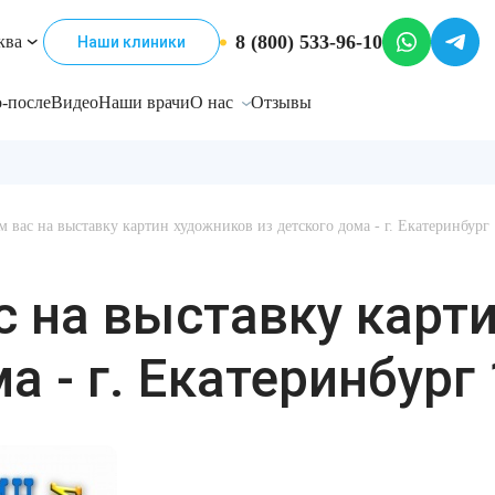
8 (800) 533-96-10
ква
Наши клиники
-после
Видео
Наши врачи
О нас
Отзывы
 вас на выставку картин художников из детского дома - г. Екатеринбург 1
 на выставку карт
а - г. Екатеринбург 