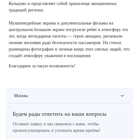
Кольцово и представляет собой хранилище авиационных
Therapy Pulse
традиций региона.
Лечение прыщей (угревой сыпи)
Удалить носогубные складки
Фотодинамическая терапия HELEO™
Мультимедийные экраны и документальные фильмы на
центральном большом экране погрузили ребят в атмосферу тех
Лечение гиперпигментации
Удалить перманентный макияж
лет, когда легендарные пилоты — герои авиации, рисковали
своими жизнями ради безопасности пассажиров. На стенах
Удаление веснушек
Удалить рубцы
размещены фотографии и личные вещи этих смелых людей, что
создаёт атмосферу уважения и восхищения.
Удаление сосудистых звездочек
Поднять брови
Благодарим за такую возможность!
Удаление винного пятна
Молодую и увлажнённую кожу вокруг глаз
Лечение псориаза
Вылечить расширенные поры
Москва
Лазерный пилинг
Избавиться от комедонов на лице
Будем рады ответить на ваши вопросы
Оставьте заявку и мы свяжемся с вами, чтобы
Лазерное удаление рубцов
Избавиться от пигментных пятен на лице
проконсультировать и уточнить время приёма!