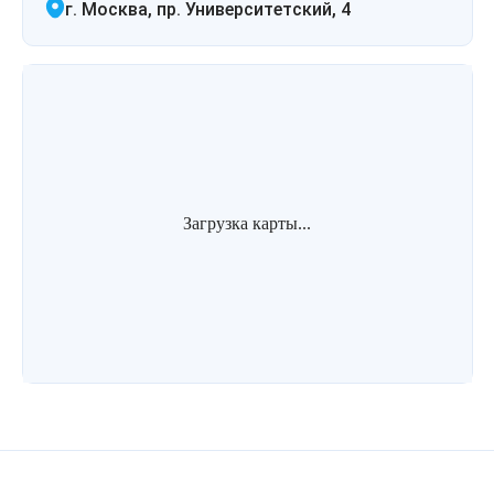
г. Москва, пр. Университетский, 4
Лазерная подтяжка кожи живота
Лазерная подтяжка кожи на бедрах и коленях
Лазерное омоложение груди
Загрузка карты...