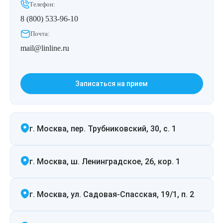
Удаление рубцов
Остановить выпадение волос
Телефон:
8 (800) 533-96-10
Удаление новообразований
Восстановление здоровья волос
Почта:
mail@linline.ru
Лазерное лечение постакне
Сделать педикюр
Омоложение QOOLGLOW
Купить сертификат
Записаться на прием
QOOL- омоложение
Купить абонемент
г. Москва, пер. Трубниковский, 30, с. 1
Карбоновый пилинг
Лазерное лечение ринофимы
г. Москва, ш. Ленинградское, 26, кор. 1
Лазерное лечение розацеа
г. Москва, ул. Садовая-Спасская, 19/1, п. 2
Интимное лазерное омоложение