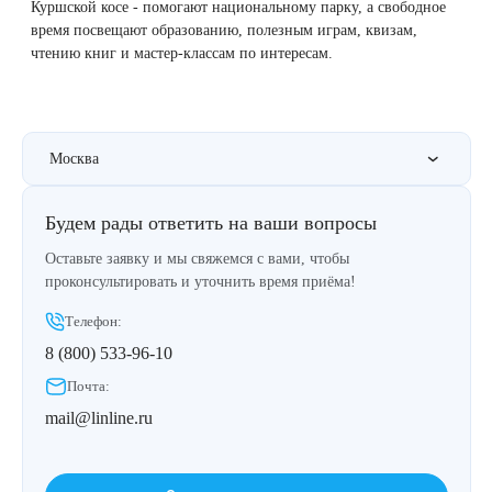
Куршской косе - помогают национальному парку, а свободное
Therapy Pulse
время посвещают образованию, полезным играм, квизам,
Лечение прыщей (угревой сыпи)
Удалить носогубные складки
чтению книг и мастер-классам по интересам.
Фотодинамическая терапия HELEO™
Лечение гиперпигментации
Удалить перманентный макияж
Москва
Удаление веснушек
Удалить рубцы
Удаление сосудистых звездочек
Поднять брови
Будем рады ответить на ваши вопросы
Оставьте заявку и мы свяжемся с вами, чтобы
Удаление винного пятна
Молодую и увлажнённую кожу вокруг глаз
проконсультировать и уточнить время приёма!
Телефон:
Лечение псориаза
Вылечить расширенные поры
8 (800) 533-96-10
Лазерный пилинг
Избавиться от комедонов на лице
Почта:
mail@linline.ru
Лазерное удаление рубцов
Избавиться от пигментных пятен на лице