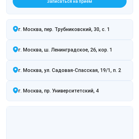
Записаться на прием
Удаление рубцов
Остановить выпадение волос
Удаление новообразований
Восстановление здоровья волос
г. Москва, пер. Трубниковский, 30, с. 1
Лазерное лечение постакне
Сделать педикюр
Омоложение QOOLGLOW
Купить сертификат
г. Москва, ш. Ленинградское, 26, кор. 1
QOOL- омоложение
Купить абонемент
г. Москва, ул. Садовая-Спасская, 19/1, п. 2
Карбоновый пилинг
г. Москва, пр. Университетский, 4
Лазерное лечение ринофимы
Лазерное лечение розацеа
Интимное лазерное омоложение