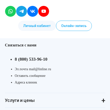
Личный кабинет
Онлайн-запись
Связаться с нами
8 (800) 533-96-10
Эл.почта mail@linline.ru
Оставить сообщение
Адреса клиник
Услуги и цены
Консультации
Лазерная косметология
Инъекционная косметология
Аппаратная косметология
Революма для лица