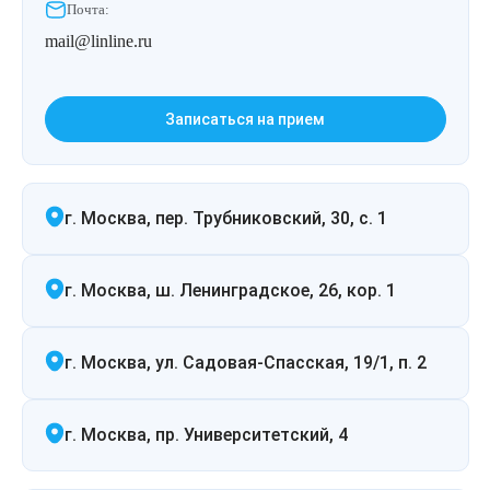
Удаление рубцов
Остановить выпадение волос
Почта:
mail@linline.ru
Удаление новообразований
Восстановление здоровья волос
Лазерное лечение постакне
Сделать педикюр
Записаться на прием
Омоложение QOOLGLOW
Купить сертификат
г. Москва, пер. Трубниковский, 30, с. 1
QOOL- омоложение
Купить абонемент
Карбоновый пилинг
г. Москва, ш. Ленинградское, 26, кор. 1
Лазерное лечение ринофимы
г. Москва, ул. Садовая-Спасская, 19/1, п. 2
Лазерное лечение розацеа
г. Москва, пр. Университетский, 4
Интимное лазерное омоложение