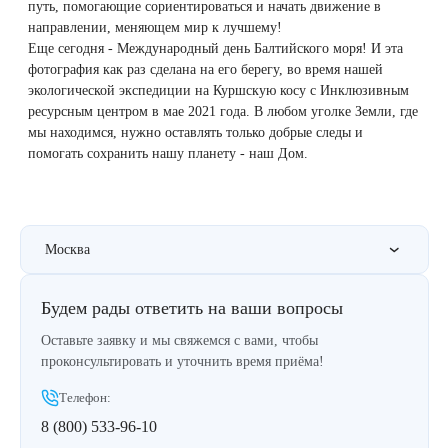
путь, помогающие сориентироваться и начать движение в
Therapy Pulse
направлении, меняющем мир к лучшему!
Лечение прыщей (угревой сыпи)
Удалить носогубные складки
Еще сегодня - Международный день Балтийского моря! И эта
Фотодинамическая терапия HELEO™
фотография как раз сделана на его берегу, во время нашей
экологической экспедиции на Куршскую косу с Инклюзивным
Лечение гиперпигментации
Удалить перманентный макияж
ресурсным центром в мае 2021 года. В любом уголке Земли, где
мы находимся, нужно оставлять только добрые следы и
Удаление веснушек
Удалить рубцы
помогать сохранить нашу планету - наш Дом.
Удаление сосудистых звездочек
Поднять брови
Удаление винного пятна
Молодую и увлажнённую кожу вокруг глаз
Москва
Лечение псориаза
Вылечить расширенные поры
Будем рады ответить на ваши вопросы
Оставьте заявку и мы свяжемся с вами, чтобы
Лазерный пилинг
Избавиться от комедонов на лице
проконсультировать и уточнить время приёма!
Телефон:
Лазерное удаление рубцов
Избавиться от пигментных пятен на лице
8 (800) 533-96-10