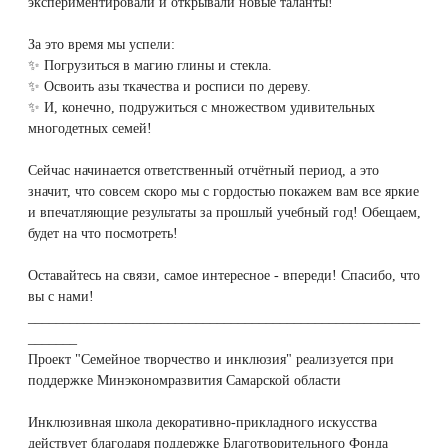
экспериментировали и открывали новые таланты!
Therapy Pulse
За это время мы успели:
Лечение прыщей (угревой сыпи)
Удалить носогубные складки
✨ Погрузиться в магию глины и стекла.
Фотодинамическая терапия HELEO™
✨ Освоить азы ткачества и росписи по дереву.
Лечение гиперпигментации
Удалить перманентный макияж
✨ И, конечно, подружиться с множеством удивительных
многодетных семей!
Удаление веснушек
Удалить рубцы
Сейчас начинается ответственный отчётный период, а это
значит, что совсем скоро мы с гордостью покажем вам все яркие
Удаление сосудистых звездочек
Поднять брови
и впечатляющие результаты за прошлый учебный год! Обещаем,
будет на что посмотреть!
Удаление винного пятна
Молодую и увлажнённую кожу вокруг глаз
Оставайтесь на связи, самое интересное - впереди! Спасибо, что
вы с нами!
Лечение псориаза
Вылечить расширенные поры
________________________________________________________
_______
Лазерный пилинг
Избавиться от комедонов на лице
Проект "Семейное творчество и инклюзия" реализуется при
поддержке Минэкономразвития Самарской области
Лазерное удаление рубцов
Избавиться от пигментных пятен на лице
Инклюзивная школа декоративно-прикладного искусства
действует благодаря поддержке Благотворительного Фонда