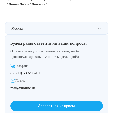
Удаление рубцов
Остановить выпадение волос
"Линия Добра "Линлайн"
Удаление новообразований
Восстановление здоровья волос
Лазерное лечение постакне
Сделать педикюр
Москва
Омоложение QOOLGLOW
Купить сертификат
Будем рады ответить на ваши вопросы
Оставьте заявку и мы свяжемся с вами, чтобы
QOOL- омоложение
Купить абонемент
проконсультировать и уточнить время приёма!
Карбоновый пилинг
Телефон:
8 (800) 533-96-10
Лазерное лечение ринофимы
Почта:
mail@linline.ru
Лазерное лечение розацеа
Интимное лазерное омоложение
Записаться на прием