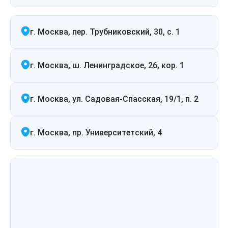
Лазерная подтяжка кожи живота
г. Москва, пер. Трубниковский, 30, с. 1
Лазерная подтяжка кожи на бедрах и коленях
Лазерное омоложение груди
г. Москва, ш. Ленинградское, 26, кор. 1
г. Москва, ул. Садовая-Спасская, 19/1, п. 2
г. Москва, пр. Университетский, 4