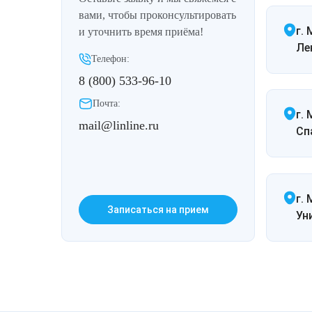
Удаление рубцов
Остановить выпадение волос
вами, чтобы проконсультировать
г.
и уточнить время приёма!
Удаление новообразований
Восстановление здоровья волос
Ле
Телефон:
Лазерное лечение постакне
Сделать педикюр
8 (800) 533-96-10
Почта:
Омоложение QOOLGLOW
Купить сертификат
г.
mail@linline.ru
Спа
QOOL- омоложение
Купить абонемент
Карбоновый пилинг
г. 
Записаться на прием
Ун
Лазерное лечение ринофимы
Лазерное лечение розацеа
Интимное лазерное омоложение