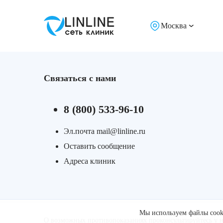
Лазерная подтяжка кожи живота
Москва
Лазерная подтяжка кожи на бедрах и коленях
Лазерное омоложение груди
Связаться с нами
8 (800) 533-96-10
Эл.почта mail@linline.ru
Оставить сообщение
Адреса клиник
Мы используем файлы cooki
О возможных противопоказаниях проконсультируйтесь у 