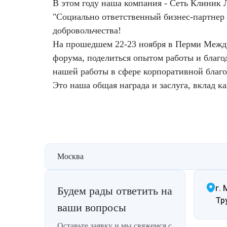
В этом году наша компания - Сеть Клиник 
Фотодинамическая терапия HELEO™
"Социально ответственный бизнес-партнер 
Лечение прыщей (угревой сыпи)
Удалить носогубные складки
добровольчества!
На прошедшем 22-23 ноября в Перми Между
Лечение гиперпигментации
Удалить перманентный макияж
форума, поделиться опытом работы и благод
нашей работы в сфере корпоративной благ
Удаление веснушек
Удалить рубцы
Это наша общая награда и заслуга, вклад к
Удаление сосудистых звездочек
Поднять брови
Удаление винного пятна
Молодую и увлажнённую кожу вокруг глаз
Лечение псориаза
Вылечить расширенные поры
Москва
Лазерный пилинг
Избавиться от комедонов на лице
г. 
Будем рады ответить на
Тр
Лазерное удаление рубцов
Избавиться от пигментных пятен на лице
ваши вопросы
Оставьте заявку и мы свяжемся с