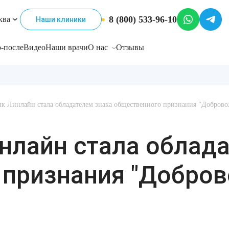
8 (800) 533-96-10
ква
Наши клиники
-после
Видео
Наши врачи
О нас
Отзывы
к Линлайн стала обладателем знака общественного признания "Доброво
нлайн стала облад
 признания "Добро