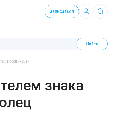
Записаться
Найти
лец России-2017" !
ателем знака
волец