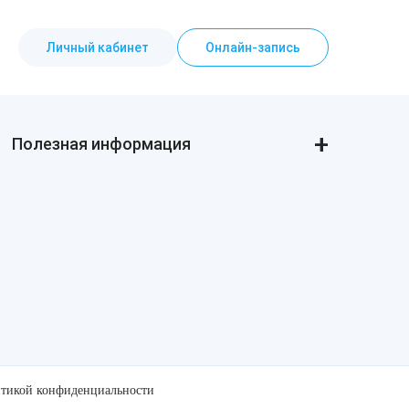
Личный кабинет
Онлайн-запись
Полезная информация
Реальные истории
Статьи о косметологии
Пресса и «звёзды» о нас
Товарные знаки
Политика конфиденциальности
Стандарты и клинические рекомендации
тикой конфиденциальности