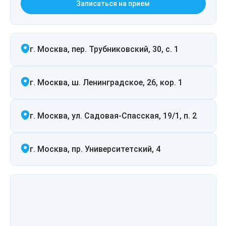
Записаться на прием
Therapy Pulse
Лечение прыщей (угревой сыпи)
Удалить носогубные складки
Фотодинамическая терапия HELEO™
г. Москва, пер. Трубниковский, 30, с. 1
Лечение гиперпигментации
Удалить перманентный макияж
Удаление веснушек
Удалить рубцы
г. Москва, ш. Ленинградское, 26, кор. 1
Удаление сосудистых звездочек
Поднять брови
г. Москва, ул. Садовая-Спасская, 19/1, п. 2
Удаление винного пятна
Молодую и увлажнённую кожу вокруг глаз
г. Москва, пр. Университетский, 4
Лечение псориаза
Вылечить расширенные поры
Лазерный пилинг
Избавиться от комедонов на лице
Лазерное удаление рубцов
Избавиться от пигментных пятен на лице