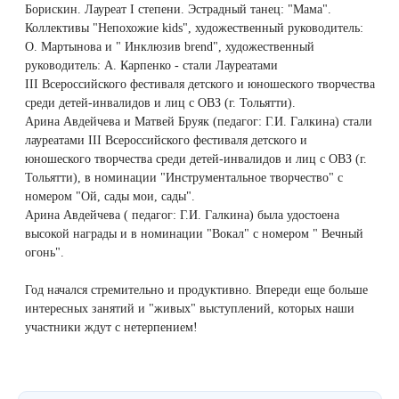
Борискин. Лауреат I степени. Эстрадный танец: "Мама".
Лазерная подтяжка кожи живота
Коллективы "Непохожие kids", художественный руководитель:
О. Мартынова и " Инклюзив brend", художественный
Лазерная подтяжка кожи на бедрах и коленях
руководитель: А. Карпенко - стали Лауреатами
III Всероссийского фестиваля детского и юношеского творчества
среди детей-инвалидов и лиц с ОВЗ (г. Тольятти).
Лазерное омоложение груди
Арина Авдейчева и Матвей Бруяк (педагог: Г.И. Галкина) стали
лауреатами III Всероссийского фестиваля детского и
юношеского творчества среди детей-инвалидов и лиц с ОВЗ (г.
Тольятти), в номинации "Инструментальное творчество" с
номером "Ой, сады мои, сады".
Арина Авдейчева ( педагог: Г.И. Галкина) была удостоена
высокой награды и в номинации "Вокал" с номером " Вечный
огонь".
Год начался стремительно и продуктивно. Впереди еще больше
интересных занятий и "живых" выступлений, которых наши
участники ждут с нетерпением!