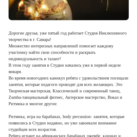
Therapy Pulse
Лечение прыщей (угревой сыпи)
Удалить носогубные складки
Фотодинамическая терапия HELEO™
Лечение гиперпигментации
Удалить перманентный макияж
Дорогие друзья, уже пятый год работает Студия Инклюзивного
творчества в г. Самара!
Удаление веснушек
Удалить рубцы
Множество интересных направлений помогает каждому
участнику найти свои способности и раскрыть
индивидуальность и талант!
Удаление сосудистых звездочек
Поднять брови
В этом году занятия в Студии начались уже в первой неделе
января.
Удаление винного пятна
Молодую и увлажнённую кожу вокруг глаз
Во время новогодних каникул ребята с удовольствием посещали
занятия, которые педагоги проводят для всех желающих. Это
Творческая мастерская, Классический и современный танец,
Лечение псориаза
Вылечить расширенные поры
Zumba-танцевальный фитнес, Актерское мастерство, Вокал и
Ритмика и многие другие.
Лазерный пилинг
Избавиться от комедонов на лице
Ритмика, игра на барабанах, body percussion- занятия, которые
Лазерное удаление рубцов
Избавиться от пигментных пятен на лице
появились в Студии недавно, но уже завоевали внимание
студийцев всех возрастов.
Ребята играют на африканских барабанах джембе, кахонах и