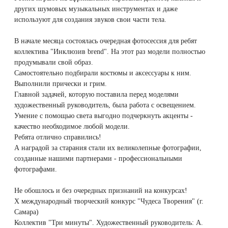
Удаление рубцов
Остановить выпадение волос
других шумовых музыкальных инструментах и даже
используют для создания звуков свои части тела.
Удаление новообразований
Восстановление здоровья волос
В начале месяца состоялась очередная фотосессия для ребят
коллектива "Инклюзив brend". На этот раз модели полностью
Лазерное лечение постакне
Сделать педикюр
продумывали свой образ.
Самостоятельно подбирали костюмы и аксессуары к ним.
Омоложение QOOLGLOW
Купить сертификат
Выполнили прически и грим.
Главной задачей, которую поставила перед моделями
художественный руководитель, была работа с освещением.
QOOL- омоложение
Купить абонемент
Умение с помощью света выгодно подчеркнуть акценты -
качество необходимое любой модели.
Карбоновый пилинг
Ребята отлично справились!
А наградой за старания стали их великолепные фотографии,
Лазерное лечение ринофимы
созданные нашими партнерами - профессиональными
фотографами.
Лазерное лечение розацеа
Не обошлось и без очередных признаний на конкурсах!
Х международный творческий конкурс "Чудеса Творения" (г.
Интимное лазерное омоложение
Самара)
Коллектив "Три минуты". Художественный руководитель: А.