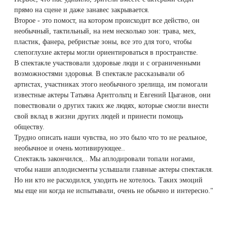
Therapy Pulse
прямо на сцене и даже занавес закрывается.
Второе - это помост, на котором происходит все действо, он
Лечение прыщей (угревой сыпи)
Удалить носогубные складки
необычный, тактильный, на нем несколько зон: трава, мех,
Фотодинамическая терапия HELEO™
пластик, фанера, ребристые зоны, все это для того, чтобы
Лечение гиперпигментации
Удалить перманентный макияж
слепоглухие актеры могли ориентироваться в пространстве.
В спектакле участвовали здоровые люди и с ограниченными
возможностями здоровья. В спектакле рассказывали об
Удаление веснушек
Удалить рубцы
артистах, участниках этого необычного зрелища, им помогали
известные актеры Татьяна Арнтгольтц и Евгений Цыганов, они
Удаление сосудистых звездочек
Поднять брови
повествовали о других таких же людях, которые смогли внести
свой вклад в жизни других людей и принести помощь
Удаление винного пятна
Молодую и увлажнённую кожу вокруг глаз
обществу.
Трудно описать наши чувства, но это было что то не реальное,
необычное и очень мотивирующее..
Лечение псориаза
Вылечить расширенные поры
Спектакль закончился,.. Мы аплодировали топали ногами,
чтобы наши аплодисменты услышали главные актеры спектакля.
Лазерный пилинг
Избавиться от комедонов на лице
Но ни кто не расходился, уходить не хотелось. Таких эмоций
мы еще ни когда не испытывали, очень не обычно и интересно."
Лазерное удаление рубцов
Избавиться от пигментных пятен на лице