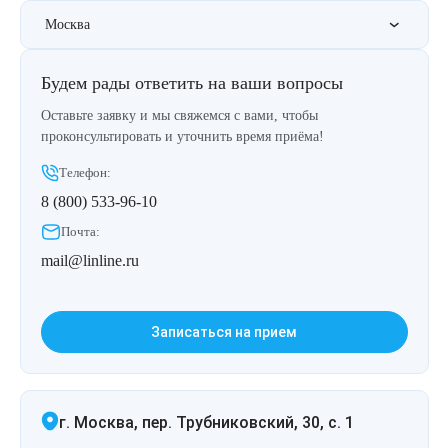
Удаление рубцов
Остановить выпадение волос
Москва
Удаление новообразований
Восстановление здоровья волос
Будем рады ответить на ваши вопросы
Лазерное лечение постакне
Сделать педикюр
Оставьте заявку и мы свяжемся с вами, чтобы
проконсультировать и уточнить время приёма!
Омоложение QOOLGLOW
Купить сертификат
Телефон:
8 (800) 533-96-10
QOOL- омоложение
Купить абонемент
Почта:
mail@linline.ru
Карбоновый пилинг
Лазерное лечение ринофимы
Записаться на прием
Лазерное лечение розацеа
Интимное лазерное омоложение
г. Москва, пер. Трубниковский, 30, с. 1