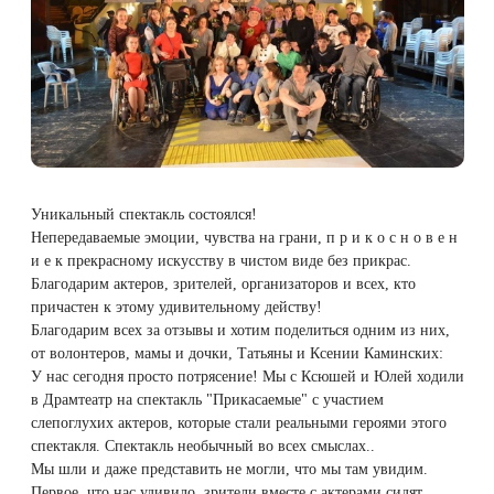
Плазмотерапия
Удаление растяжек
Дермотония на аппарате SKINTONIC
ДНК-тестирование
Избавиться от растяжек на животе
Конгресс ECALM
Нитевой лифтинг
(Скинтоник)
Лазерная наноперфорация
Интегративная косметология
Освежить кожу
Озонотерапия
Микротоки и миостимуляция
Лазерная эпиляция
Процедуры для детей
Омолодить кожу рук
Биоревитализация
Миостимуляция лица
Лазерная QOOL-эпиляция
Маникюр и педикюр
Изменить овал лица
Уникальный спектакль состоялся!
Контурная пластика лица
УВТ терапия на аппарате EWATage
Непередаваемые эмоции, чувства на грани, п р и к о с н о в е н
и е к прекрасному искусству в чистом виде без прикрас.
Эпиляция диодным лазером
Косметология для подростков
Избавиться от птоза на лице
Благодарим актеров, зрителей, организаторов и всех, кто
Ультразвуковая чистка лица
причастен к этому удивительному действу!
Лазерное омоложение рук
Косметология для мужчин
Избавиться от морщин
Благодарим всех за отзывы и хотим поделиться одним из них,
RSL-скульптурирование
от волонтеров, мамы и дочки, Татьяны и Ксении Каминских:
Удаление татуировок
Купить космецевтику VIF
Убрать морщины на шее
У нас сегодня просто потрясение! Мы с Ксюшей и Юлей ходили
в Драмтеатр на спектакль "Прикасаемые" с участием
Вакуумно-роликовый массаж на аппарате
слепоглухих актеров, которые стали реальными героями этого
Beautyliner (Бьютилайнер)
Удаление татуажа (перманентного макияжа)
Увеличить губы
спектакля. Спектакль необычный во всех смыслах..
Мы шли и даже представить не могли, что мы там увидим.
Вакуумно-роликовый массаж на аппарате
Лазерное удаление невуса
Удалить морщины вокруг глаз
Первое, что нас удивило, зрители вместе с актерами сидят