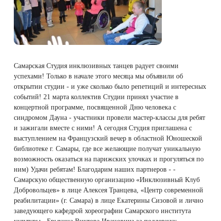
Плазмотерапия
Удаление растяжек
Дермотония на аппарате SKINTONIC
ДНК-тестирование
Избавиться от растяжек на животе
Конгресс ECALM
Нитевой лифтинг
(Скинтоник)
Лазерная наноперфорация
Интегративная косметология
Освежить кожу
Озонотерапия
Микротоки и миостимуляция
Самарская Студия инклюзивных танцев радует своими
Лазерная эпиляция
Процедуры для детей
Омолодить кожу рук
успехами! Только в начале этого месяца мы объявили об
Биоревитализация
Миостимуляция лица
открытии студии - и уже сколько было репетиций и интересных
Лазерная QOOL-эпиляция
Маникюр и педикюр
Изменить овал лица
событий! 21 марта коллектив Студии принял участие в
Контурная пластика лица
УВТ терапия на аппарате EWATage
концертной программе, посвященной Дню человека с
Эпиляция диодным лазером
Косметология для подростков
Избавиться от птоза на лице
синдромом Дауна - участники провели мастер-классы для ребят
и зажигали вместе с ними! А сегодня Студия приглашена с
Ультразвуковая чистка лица
выступлением на Французский вечер в областной Юношеской
Лазерное омоложение рук
Косметология для мужчин
Избавиться от морщин
библиотеке г. Самары, где все желающие получат уникальную
RSL-скульптурирование
возможность оказаться на парижских улочках и прогуляться по
Удаление татуировок
Купить космецевтику VIF
Убрать морщины на шее
ним) Удачи ребятам! Благодарим наших партнеров - -
Вакуумно-роликовый массаж на аппарате
Самарскую общественную организацию «Инклюзивный Клуб
Добровольцев» в лице Алексея Транцева, «Центр современной
Beautyliner (Бьютилайнер)
Удаление татуажа (перманентного макияжа)
Увеличить губы
реабилитации» (г. Самара) в лице Екатерины Сизовой и лично
заведующего кафедрой хореографии Самарского института
Вакуумно-роликовый массаж на аппарате
Лазерное удаление невуса
Удалить морщины вокруг глаз