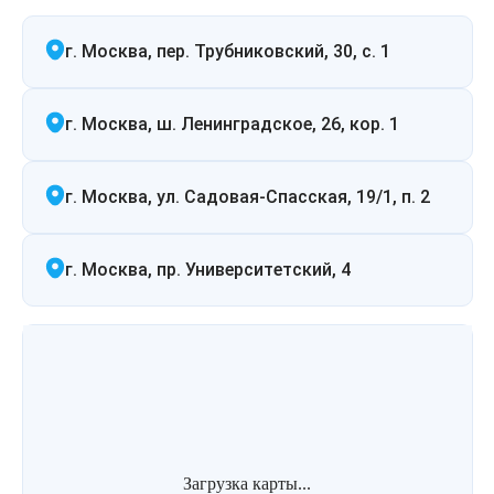
Удаление рубцов
Остановить выпадение волос
г. Москва, пер. Трубниковский, 30, с. 1
Удаление новообразований
Восстановление здоровья волос
Лазерное лечение постакне
Сделать педикюр
г. Москва, ш. Ленинградское, 26, кор. 1
Омоложение QOOLGLOW
Купить сертификат
г. Москва, ул. Садовая-Спасская, 19/1, п. 2
QOOL- омоложение
Купить абонемент
г. Москва, пр. Университетский, 4
Карбоновый пилинг
Лазерное лечение ринофимы
Лазерное лечение розацеа
Интимное лазерное омоложение
Загрузка карты...