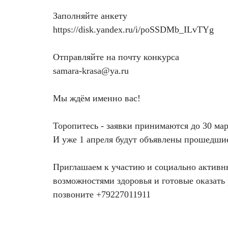
Удаление рубцов
Остановить выпадение волос
Заполняйте анкету
https://disk.yandex.ru/i/poSSDMb_ILvTYg
Удаление новообразований
Восстановление здоровья волос
Лазерное лечение постакне
Сделать педикюр
Отправляйте на почту конкурса
samara-krasa@ya.ru
Омоложение QOOLGLOW
Купить сертификат
Мы ждём именно вас!
QOOL- омоложение
Купить абонемент
Торопитесь - заявки принимаются до 30 мар
Карбоновый пилинг
И уже 1 апреля будут объявлены прошедшие
Лазерное лечение ринофимы
Приглашаем к участию и социально активн
возможностями здоровья и готовые оказат
Лазерное лечение розацеа
позвоните +79227011911
Интимное лазерное омоложение