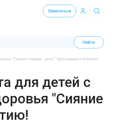
Записаться
Найти
оровья "Сияние Самары - дети!" Приглашаем к участию!
а для детей с
оровья "Сияние
стию!