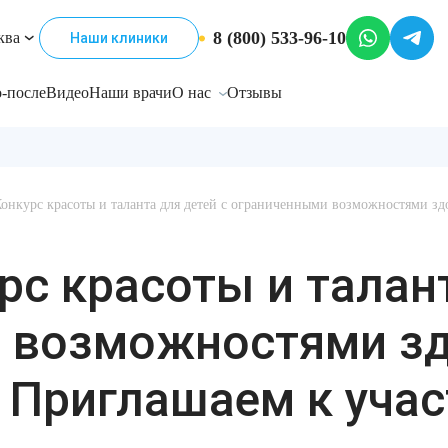
8 (800) 533-96-10
ква
Наши клиники
-после
Видео
Наши врачи
О нас
Отзывы
онкурс красоты и таланта для детей с ограниченными возможностями зд
рс красоты и талант
 возможностями зд
" Приглашаем к уча