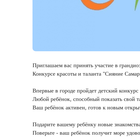
Фотодинамическая терапия HELEO™
Лечение прыщей (угревой сыпи)
Удалить носогубные складки
Лечение гиперпигментации
Удалить перманентный макияж
Удаление веснушек
Удалить рубцы
Удаление сосудистых звездочек
Поднять брови
Приглашаем вас принять участие в грандио
Конкурсе красоты и таланта "Сияние Самары
Удаление винного пятна
Молодую и увлажнённую кожу вокруг глаз
Впервые в городе пройдет детский конкурс 
Лечение псориаза
Вылечить расширенные поры
Любой ребёнок, способный показать свой та
Ваш ребёнок активен, готов к новым откры
Лазерный пилинг
Избавиться от комедонов на лице
Подарите вашему ребёнку новые знакомства
Лазерное удаление рубцов
Избавиться от пигментных пятен на лице
Поверьте - ваш ребёнок получит море удово