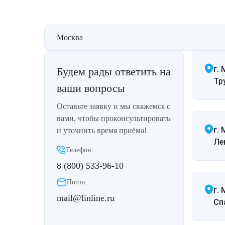
Лазерная подтяжка кожи живота
Лазерная подтяжка кожи на бедрах и коленях
Москва
Лазерное омоложение груди
г. 
Будем рады ответить на
Тр
ваши вопросы
Оставьте заявку и мы свяжемся с
вами, чтобы проконсультировать
г.
и уточнить время приёма!
Ле
Телефон:
8 (800) 533-96-10
Почта:
г.
mail@linline.ru
Спа