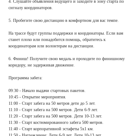
4. Слушайте объявления ведущего и заходите в зону старта по
Удаление рубцов
Остановить выпадение волос
сигналу координаторов.
Удаление новообразований
Восстановление здоровья волос
5. Пробегите свою дистанцию в комфортном для вас темпе.
Лазерное лечение постакне
Сделать педикюр
На трассе будут группы поддержки и координаторы. Если вам
станет плохо или понадобится помощь, обратитесь к
координаторам или волонтерам на дистанции.
Омоложение QOOLGLOW
Купить сертификат
6. Финиш! Получите свою медаль и проходите по финишному
QOOL- омоложение
Купить абонемент
коридору, не задерживая движение.
Программа забега:
Карбоновый пилинг
09:30 - Начало выдачи стартовых пакетов.
Лазерное лечение ринофимы
10:45 - Открытие мероприятия.
11:00 - Старт забега на 50 метров дети до 5 лет.
11:10 - Старт забега на 500 метров. Дети 6-9 лет.
Лазерное лечение розацеа
11:20 - Старт забега на 500 метров. Дети 10-13 лет.
11:30 - Старт костюмированного забега 500 метров.
Интимное лазерное омоложение
11:40 - Старт корпоративной эстафеты 5х1 км.
11:50 - Награждение: Дети 6-9 лет, Дети 10-13 лет,