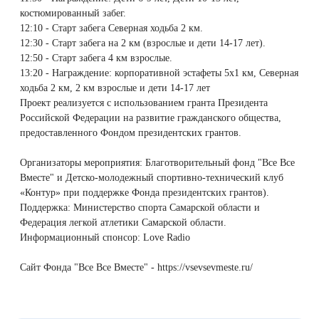
Лазерная подтяжка кожи живота
костюмированный забег.
12:10 - Старт забега Северная ходьба 2 км.
12:30 - Старт забега на 2 км (взрослые и дети 14-17 лет).
Лазерная подтяжка кожи на бедрах и коленях
12:50 - Старт забега 4 км взрослые.
13:20 - Награждение: корпоративной эстафеты 5х1 км, Северная
Лазерное омоложение груди
ходьба 2 км, 2 км взрослые и дети 14-17 лет
Проект реализуется с использованием гранта Президента
Российской Федерации на развитие гражданского общества,
предоставленного Фондом президентских грантов.
Организаторы мероприятия: Благотворительный фонд "Все Все
Вместе" и Детско-молодежный спортивно-технический клуб
«Контур» при поддержке Фонда президентских грантов).
Поддержка: Министерство спорта Самарской области и
Федерация легкой атлетики Самарской области.
Информационный спонсор: Love Radio
Сайт Фонда "Все Все Вместе" -
https://vsevsevmeste.ru/