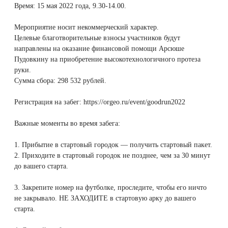
Время: 15 мая 2022 года, 9.30-14.00.
Therapy Pulse
Лечение прыщей (угревой сыпи)
Удалить носогубные складки
Мероприятие носит некоммерческий характер.
Фотодинамическая терапия HELEO™
Целевые благотворительные взносы участников будут
направлены на оказание финансовой помощи Арсюше
Лечение гиперпигментации
Удалить перманентный макияж
Пудовкину на приобретение высокотехнологичного протеза
руки.
Удаление веснушек
Удалить рубцы
Сумма сбора: 298 532 рублей.
Удаление сосудистых звездочек
Поднять брови
Регистрация на забег:
https://orgeo.ru/event/goodrun2022
Важные моменты во время забега:
Удаление винного пятна
Молодую и увлажнённую кожу вокруг глаз
1. Прибытие в стартовый городок — получить стартовый пакет.
Лечение псориаза
Вылечить расширенные поры
2. Приходите в стартовый городок не позднее, чем за 30 минут
до вашего старта.
Лазерный пилинг
Избавиться от комедонов на лице
3. Закрепите номер на футболке, проследите, чтобы его ничто
не закрывало. НЕ ЗАХОДИТЕ в стартовую арку до вашего
Лазерное удаление рубцов
Избавиться от пигментных пятен на лице
старта.