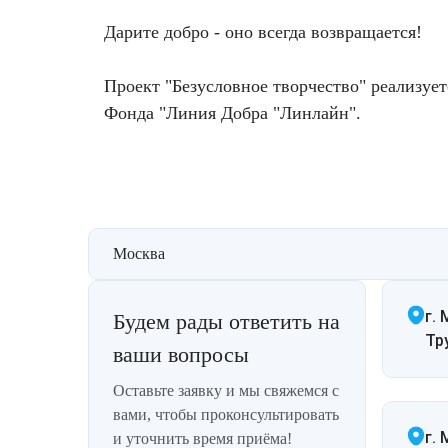
Лазерная подтяжка кожи живота
Дарите добро - оно всегда возвращается!
Лазерная подтяжка кожи на бедрах и коленях
Проект "Безусловное творчество" реализуе
Фонда "Линия Добра "Линлайн".
Лазерное омоложение груди
Москва
г. 
Будем рады ответить на
Тр
ваши вопросы
Оставьте заявку и мы свяжемся с
вами, чтобы проконсультировать
г.
и уточнить время приёма!