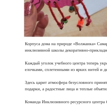
Удаление рубцов
Остановить выпадение волос
Удаление новообразований
Восстановление здоровья волос
Лазерное лечение постакне
Сделать педикюр
Омоложение QOOLGLOW
Купить сертификат
Корпуса дома на природе «Волжанка» Самар
инклюзивной школы декоративно-прикладно
QOOL- омоложение
Купить абонемент
Карбоновый пилинг
Каждый уголок учебного центра теперь ук
елочками, сплетенными из ярких нитей и д
Лазерное лечение ринофимы
Здесь царит атмосфера безусловного принят
Лазерное лечение розацеа
подарки, а радостные лица и теплые объяти
Интимное лазерное омоложение
Команда Инклюзивного ресурсного центра б