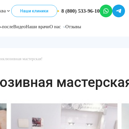
8 (800) 533-96-10
ква
Наши клиники
-после
Видео
Наши врачи
О нас
Отзывы
нклюзивная мастерская!
юзивная мастерская