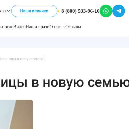
8 (800) 533-96-10
ква
Наши клиники
-после
Видео
Наши врачи
О нас
Отзывы
больницы в новую семью!
ницы в новую семью