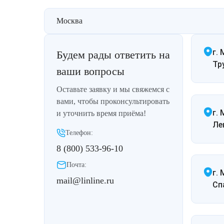
Лазерная подтяжка кожи живота
Москва
Лазерная подтяжка кожи на бедрах и коленях
г. 
Будем рады ответить на
Лазерное омоложение груди
Тр
ваши вопросы
Оставьте заявку и мы свяжемся с
вами, чтобы проконсультировать
г.
и уточнить время приёма!
Ле
Телефон:
8 (800) 533-96-10
Почта:
г.
mail@linline.ru
Спа