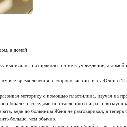
ом, а домой!
ку выписали, и отправился он не в учреждение, а домой 
лся всё время лечения в сопровождении нянь Юлии и Т
 развивал моторику с помощью пластилина, изучал на п
 общался с соседями по отделению и играл с воздушны
арата, ведь до больницы Женя не разговаривал, а тепер
лить больше, чем обычно.
 не разговаривает, няни нашли с ним общий язык – он п