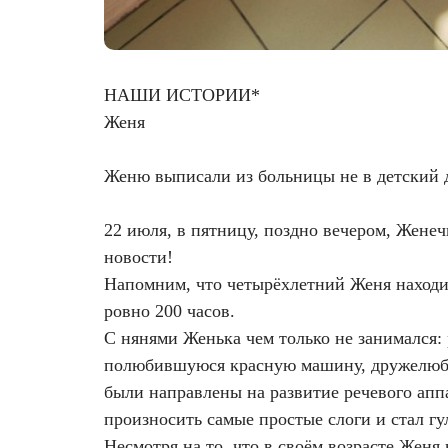
Фотодинамическая терапия HELEO™
Лечение прыщей (угревой сыпи)
Удалить носогубные складки
НАШИ ИСТОРИИ*
Лечение гиперпигментации
Удалить перманентный макияж
Женя
Удаление веснушек
Удалить рубцы
Женю выписали из больницы не в детский д
Удаление сосудистых звездочек
Поднять брови
22 июля, в пятницу, поздно вечером, Женеч
Удаление винного пятна
Молодую и увлажнённую кожу вокруг глаз
новости!
Напомним, что четырёхлетний Женя находи
Лечение псориаза
Вылечить расширенные поры
ровно 200 часов.
С нянями Женька чем только не занимался:
Лазерный пилинг
Избавиться от комедонов на лице
полюбившуюся красную машину, дружелюбно
были направлены на развитие речевого апп
Лазерное удаление рубцов
Избавиться от пигментных пятен на лице
произносить самые простые слоги и стал гу
Несмотря на то, что в своём возрасте Женя