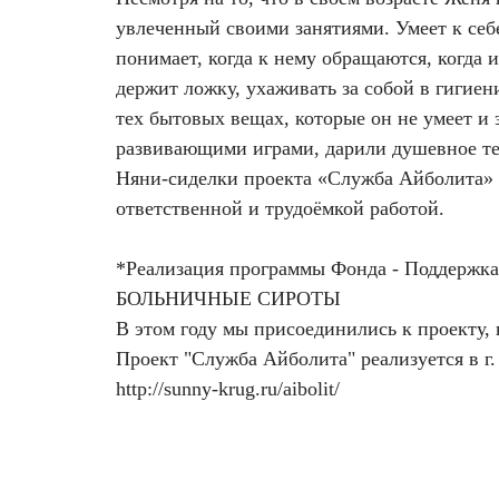
Удаление рубцов
Остановить выпадение волос
увлеченный своими занятиями. Умеет к себе
понимает, когда к нему обращаются, когда 
Удаление новообразований
Восстановление здоровья волос
держит ложку, ухаживать за собой в гигиен
тех бытовых вещах, которые он не умеет и 
Лазерное лечение постакне
Сделать педикюр
развивающими играми, дарили душевное теп
Няни-сиделки проекта «Служба Айболита»
Омоложение QOOLGLOW
Купить сертификат
ответственной и трудоёмкой работой.
QOOL- омоложение
Купить абонемент
*Реализация программы Фонда - Поддержка
Карбоновый пилинг
БОЛЬНИЧНЫЕ СИРОТЫ
В этом году мы присоединились к проекту, 
Лазерное лечение ринофимы
Проект "Служба Айболита" реализуется в г
http://sunny-krug.ru/aibolit/
Лазерное лечение розацеа
Интимное лазерное омоложение