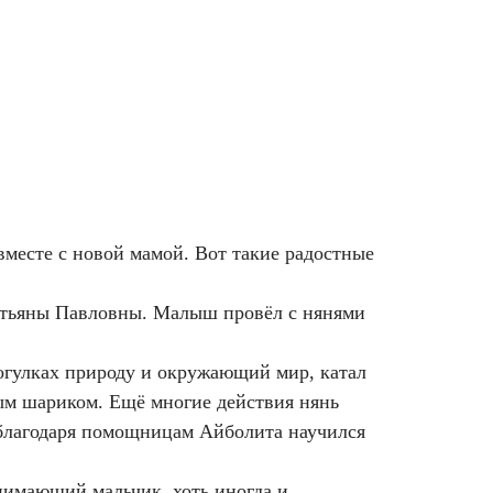
вместе с новой мамой. Вот такие радостные
атьяны Павловны. Малыш провёл с нянями
рогулках природу и окружающий мир, катал
м шариком. Ещё многие действия нянь
ь благодаря помощницам Айболита научился
онимающий мальчик, хоть иногда и