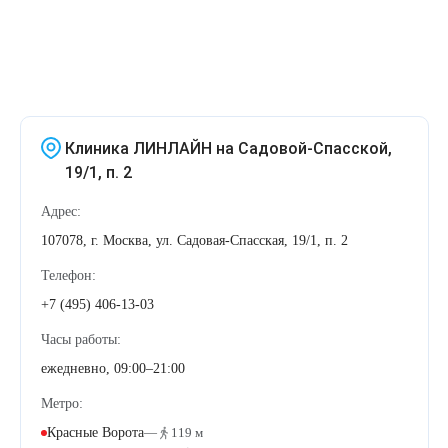
Therapy Pulse
Лечение прыщей (угревой сыпи)
Удалить носогубные складки
Фотодинамическая терапия HELEO™
Лечение гиперпигментации
Удалить перманентный макияж
Клиника ЛИНЛАЙН на Садовой-Спасской,
Удаление веснушек
Удалить рубцы
19/1, п. 2
Удаление сосудистых звездочек
Поднять брови
Адрес:
107078, г. Москва, ул. Садовая-Спасская, 19/1, п. 2
Удаление винного пятна
Молодую и увлажнённую кожу вокруг глаз
Телефон:
Лечение псориаза
Вылечить расширенные поры
+7 (495) 406-13-03
Часы работы:
Лазерный пилинг
Избавиться от комедонов на лице
ежедневно, 09:00–21:00
Лазерное удаление рубцов
Избавиться от пигментных пятен на лице
Метро:
Красные Ворота
—
119 м