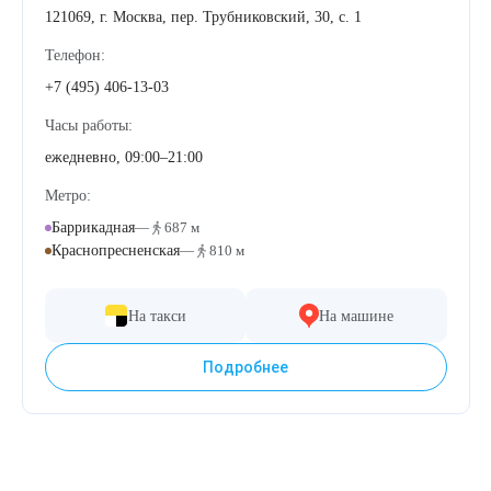
121069, г. Москва, пер. Трубниковский, 30, с. 1
Лазерная подтяжка кожи живота
Телефон:
Лазерная подтяжка кожи на бедрах и коленях
+7 (495) 406-13-03
Часы работы:
Лазерное омоложение груди
ежедневно, 09:00–21:00
Метро:
Баррикадная
—
687 м
Краснопресненская
—
810 м
На такси
На машине
Подробнее