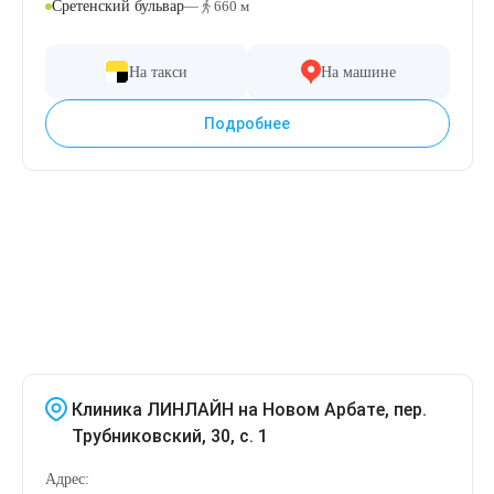
Удаление рубцов
Остановить выпадение волос
Сретенский бульвар
—
660 м
Удаление новообразований
Восстановление здоровья волос
На такси
На машине
Лазерное лечение постакне
Сделать педикюр
Подробнее
Омоложение QOOLGLOW
Купить сертификат
QOOL- омоложение
Купить абонемент
Карбоновый пилинг
Лазерное лечение ринофимы
Лазерное лечение розацеа
Клиника ЛИНЛАЙН на Новом Арбате, пер.
Трубниковский, 30, с. 1
Интимное лазерное омоложение
Адрес: