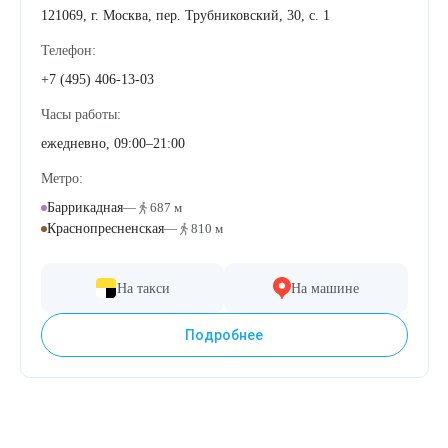
121069, г. Москва, пер. Трубниковский, 30, с. 1
Лазерная подтяжка кожи живота
Телефон:
Лазерная подтяжка кожи на бедрах и коленях
+7 (495) 406-13-03
Часы работы:
Лазерное омоложение груди
ежедневно, 09:00–21:00
Метро:
Баррикадная
—
687 м
Краснопресненская
—
810 м
На такси
На машине
Подробнее