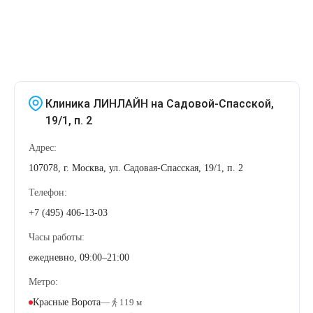
Therapy Pulse
Лечение прыщей (угревой сыпи)
Удалить носогубные складки
Фотодинамическая терапия HELEO™
Лечение гиперпигментации
Удалить перманентный макияж
Клиника ЛИНЛАЙН на Садовой-Спасской,
Удаление веснушек
Удалить рубцы
19/1, п. 2
Удаление сосудистых звездочек
Поднять брови
Адрес:
107078, г. Москва, ул. Садовая-Спасская, 19/1, п. 2
Удаление винного пятна
Молодую и увлажнённую кожу вокруг глаз
Телефон:
Лечение псориаза
Вылечить расширенные поры
+7 (495) 406-13-03
Часы работы:
Лазерный пилинг
Избавиться от комедонов на лице
ежедневно, 09:00–21:00
Лазерное удаление рубцов
Избавиться от пигментных пятен на лице
Метро:
Красные Ворота
—
119 м