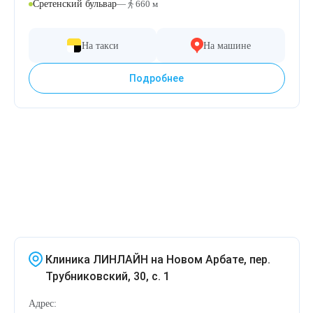
Удаление рубцов
Остановить выпадение волос
Сретенский бульвар
—
660 м
Удаление новообразований
Восстановление здоровья волос
На такси
На машине
Лазерное лечение постакне
Сделать педикюр
Подробнее
Омоложение QOOLGLOW
Купить сертификат
QOOL- омоложение
Купить абонемент
Карбоновый пилинг
Лазерное лечение ринофимы
Лазерное лечение розацеа
Клиника ЛИНЛАЙН на Новом Арбате, пер.
Трубниковский, 30, с. 1
Интимное лазерное омоложение
Адрес: