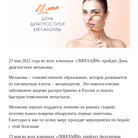
Плазмотерапия
Удаление растяжек
Дермотония на аппарате SKINTONIC
ДНК-тестирование
Избавиться от растяжек на животе
Конгресс ECALM
Нитевой лифтинг
(Скинтоник)
Лазерная наноперфорация
Интегративная косметология
Освежить кожу
Озонотерапия
Микротоки и миостимуляция
Лазерная эпиляция
Процедуры для детей
Омолодить кожу рук
Биоревитализация
Миостимуляция лица
Лазерная QOOL-эпиляция
Маникюр и педикюр
Изменить овал лица
23 мая 2022 года во всех клиниках «ЛИНЛАЙН» пройдет День
Контурная пластика лица
УВТ терапия на аппарате EWATage
диагностики меланомы.
Эпиляция диодным лазером
Косметология для подростков
Избавиться от птоза на лице
Меланома – злокачественное образование, которое развивается
Ультразвуковая чистка лица
из пигментных клеток – меланоцитов. Это онкологическое
Лазерное омоложение рук
Косметология для мужчин
Избавиться от морщин
заболевание широко распространено в России и опасно
RSL-скульптурирование
быстрым появлением метастазов.
Удаление татуировок
Купить космецевтику VIF
Убрать морщины на шее
Меланома хорошо поддается лечению на ранних стадиях,
Вакуумно-роликовый массаж на аппарате
поэтому важно вовремя обнаружить первые симптомы.
Beautyliner (Бьютилайнер)
Ежегодно в мае по всему миру проходят мероприятия по борьбе
Удаление татуажа (перманентного макияжа)
Увеличить губы
с этой болезнью.
Вакуумно-роликовый массаж на аппарате
Лазерное удаление невуса
Удалить морщины вокруг глаз
23 мая во всех клиниках «ЛИНЛАЙН» пройдут бесплатные