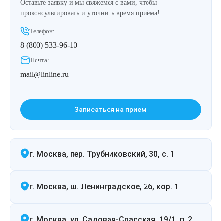
Оставьте заявку и мы свяжемся с вами, чтобы
Лазерная подтяжка кожи живота
проконсультировать и уточнить время приёма!
Телефон:
Лазерная подтяжка кожи на бедрах и коленях
8 (800) 533-96-10
Лазерное омоложение груди
Почта:
mail@linline.ru
Записаться на прием
г. Москва, пер. Трубниковский, 30, с. 1
г. Москва, ш. Ленинградское, 26, кор. 1
г. Москва, ул. Садовая-Спасская, 19/1, п. 2