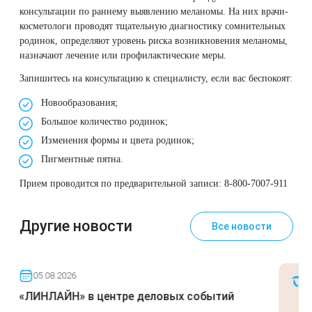
Therapy Pulse
консультации по раннему выявлению меланомы. На них врачи-
косметологи проводят тщательную диагностику сомнительных
Лечение прыщей (угревой сыпи)
Удалить носогубные складки
родинок, определяют уровень риска возникновения меланомы,
Фотодинамическая терапия HELEO™
назначают лечение или профилактические меры.
Лечение гиперпигментации
Удалить перманентный макияж
Запишитесь на консультацию к специалисту, если вас беспокоят:
Новообразования;
Удаление веснушек
Удалить рубцы
Большое количество родинок;
Удаление сосудистых звездочек
Поднять брови
Изменения формы и цвета родинок;
Пигментные пятна.
Удаление винного пятна
Молодую и увлажнённую кожу вокруг глаз
Прием проводится по предварительной записи: 8-800-7007-911
Лечение псориаза
Вылечить расширенные поры
Другие новости
Все новости
Лазерный пилинг
Избавиться от комедонов на лице
05.08.2026
Лазерное удаление рубцов
Избавиться от пигментных пятен на лице
«ЛИНЛАЙН» в центре деловых событий