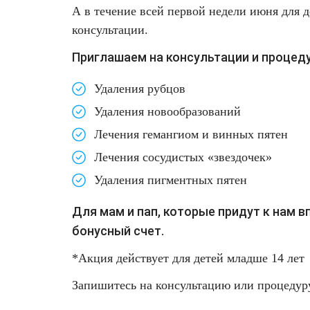
А в течение всей первой недели июня для
Фотодинамическая терапия HELEO™
консультации.
Лечение прыщей (угревой сыпи)
Удалить носогубные складки
Приглашаем на консультации и процед
Лечение гиперпигментации
Удалить перманентный макияж
Удаления рубцов
Удаление веснушек
Удалить рубцы
Удаления новообразований
Лечения гемангиом и винных пятен
Удаление сосудистых звездочек
Поднять брови
Лечения сосудистых «звездочек»
Удаление винного пятна
Молодую и увлажнённую кожу вокруг глаз
Удаления пигментных пятен
Лечение псориаза
Вылечить расширенные поры
Для мам и пап, которые придут к нам в
бонусный счет.
Лазерный пилинг
Избавиться от комедонов на лице
*Акция действует для детей младше 14 лет
Лазерное удаление рубцов
Избавиться от пигментных пятен на лице
Запишитесь на консультацию или процедуру