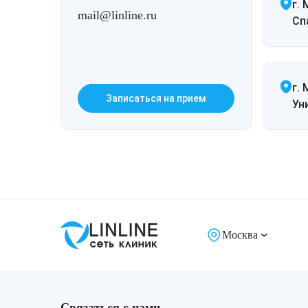
г.
mail@linline.ru
Спа
г. 
Записаться на прием
Ун
Москва
Связаться с нами