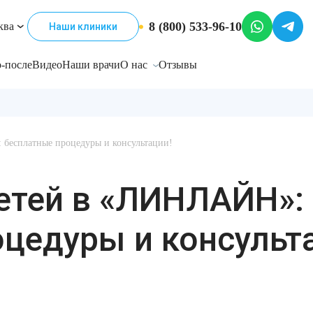
8 (800) 533-96-10
ква
Наши клиники
-после
Видео
Наши врачи
О нас
Отзывы
бесплатные процедуры и консультации!
етей в «ЛИНЛАЙН»:
цедуры и консульт