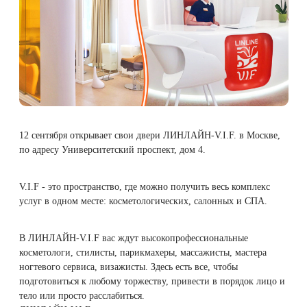
Плазмотерапия
Удаление растяжек
Дермотония на аппарате SKINTONIC
ДНК-тестирование
Избавиться от растяжек на животе
Конгресс ECALM
Нитевой лифтинг
(Скинтоник)
Лазерная наноперфорация
Интегративная косметология
Освежить кожу
Озонотерапия
Микротоки и миостимуляция
Лазерная эпиляция
Процедуры для детей
Омолодить кожу рук
Биоревитализация
Миостимуляция лица
Лазерная QOOL-эпиляция
Маникюр и педикюр
Изменить овал лица
12 сентября открывает свои двери ЛИНЛАЙН-V.I.F. в Москве,
Контурная пластика лица
УВТ терапия на аппарате EWATage
по адресу Университетский проспект, дом 4.
Эпиляция диодным лазером
Косметология для подростков
Избавиться от птоза на лице
Ультразвуковая чистка лица
V.I.F - это пространство, где можно получить весь комплекс
Лазерное омоложение рук
Косметология для мужчин
Избавиться от морщин
услуг в одном месте: косметологических, салонных и СПА.
RSL-скульптурирование
Удаление татуировок
Купить космецевтику VIF
Убрать морщины на шее
В ЛИНЛАЙН-V.I.F вас ждут высокопрофессиональные
Вакуумно-роликовый массаж на аппарате
косметологи, стилисты, парикмахеры, массажисты, мастера
Beautyliner (Бьютилайнер)
ногтевого сервиса, визажисты. Здесь есть все, чтобы
Удаление татуажа (перманентного макияжа)
Увеличить губы
подготовиться к любому торжеству, привести в порядок лицо и
тело или просто расслабиться.
Вакуумно-роликовый массаж на аппарате
Лазерное удаление невуса
Удалить морщины вокруг глаз