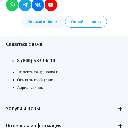
Личный кабинет
Онлайн-запись
Связаться с нами
8 (800) 533-96-10
Эл.почта mail@linline.ru
Оставить сообщение
Адреса клиник
Услуги и цены
Консультации
Лазерная косметология
Инъекционная косметология
Аппаратная косметология
Революма для лица
Революма для тела
Уход за лицом и телом
Лечение алопеции
Полезная информация
ДНК-тестирование
Процедуры для детей