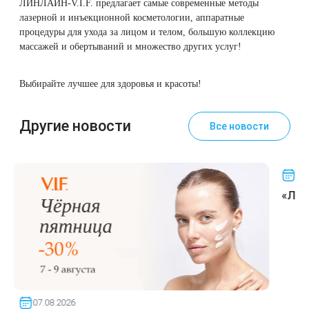
ЛИНЛАЙН-V.I.F. предлагает самые современные методы
Therapy Pulse
лазерной и инъекционной косметологии, аппаратные
Лечение прыщей (угревой сыпи)
Удалить носогубные складки
процедуры для ухода за лицом и телом, большую коллекцию
Фотодинамическая терапия HELEO™
массажей и обертываний и множество других услуг!
Лечение гиперпигментации
Удалить перманентный макияж
Выбирайте лучшее для здоровья и красоты!
Удаление веснушек
Удалить рубцы
Другие новости
Все новости
Удаление сосудистых звездочек
Поднять брови
Удаление винного пятна
Молодую и увлажнённую кожу вокруг глаз
05.
«ЛИН
Лечение псориаза
Вылечить расширенные поры
Лазерный пилинг
Избавиться от комедонов на лице
Лазерное удаление рубцов
Избавиться от пигментных пятен на лице
07.08.2026