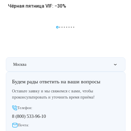
Удаление рубцов
Остановить выпадение волос
Чёрная пятница VIF: −30%
Удаление новообразований
Восстановление здоровья волос
Лазерное лечение постакне
Сделать педикюр
Омоложение QOOLGLOW
Купить сертификат
QOOL- омоложение
Купить абонемент
Москва
Карбоновый пилинг
Будем рады ответить на ваши вопросы
Лазерное лечение ринофимы
Оставьте заявку и мы свяжемся с вами, чтобы
проконсультировать и уточнить время приёма!
Лазерное лечение розацеа
Телефон:
8 (800) 533-96-10
Интимное лазерное омоложение
Почта: