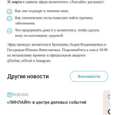
31 марта
в прямом эфире косметологи «Линлайн» расскажут:
Therapy Pulse
Как они подходят к лечению акне;
Лечение прыщей (угревой сыпи)
Удалить носогубные складки
Фотодинамическая терапия HELEO™
Как генетические тесты помогают найти причину
заболевания;
Лечение гиперпигментации
Удалить перманентный макияж
Что предпринять дома и у косметолога, чтобы сделать
кожу по-настоящему здоровой.
Удаление веснушек
Удалить рубцы
Эфир проведут косметологи Кузнецова Лидия Владимировна и
Гвоздецкая Юлиана Вячеславовна. Подключайтесь к нам в 18:00
Удаление сосудистых звездочек
Поднять брови
по московскому времени в официальном аккаунте
@linline_official
в Instagram.
Удаление винного пятна
Молодую и увлажнённую кожу вокруг глаз
Другие новости
Все новости
Лечение псориаза
Вылечить расширенные поры
Лазерный пилинг
Избавиться от комедонов на лице
05.08.2026
«ЛИНЛАЙН» в центре деловых событий
Лазерное удаление рубцов
Избавиться от пигментных пятен на лице