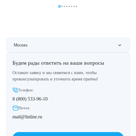
Удаление рубцов
Остановить выпадение волос
Удаление новообразований
Восстановление здоровья волос
Лазерное лечение постакне
Сделать педикюр
Москва
Омоложение QOOLGLOW
Купить сертификат
Будем рады ответить на ваши вопросы
QOOL- омоложение
Купить абонемент
Оставьте заявку и мы свяжемся с вами, чтобы
Карбоновый пилинг
проконсультировать и уточнить время приёма!
Телефон:
Лазерное лечение ринофимы
8 (800) 533-96-10
Почта:
Лазерное лечение розацеа
mail@linline.ru
Интимное лазерное омоложение