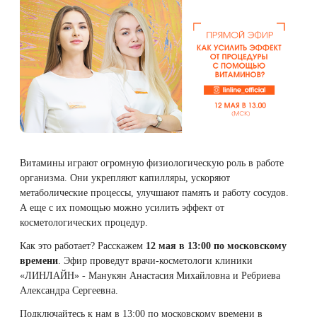
Плазмотерапия
Удаление растяжек
Дермотония на аппарате SKINTONIC
ДНК-тестирование
Избавиться от растяжек на животе
Конгресс ECALM
Нитевой лифтинг
(Скинтоник)
Лазерная наноперфорация
Интегративная косметология
Освежить кожу
Озонотерапия
Микротоки и миостимуляция
Лазерная эпиляция
Процедуры для детей
Омолодить кожу рук
Биоревитализация
Миостимуляция лица
Лазерная QOOL-эпиляция
Маникюр и педикюр
Изменить овал лица
Контурная пластика лица
УВТ терапия на аппарате EWATage
Витамины играют огромную физиологическую роль в работе
Эпиляция диодным лазером
Косметология для подростков
Избавиться от птоза на лице
организма. Они укрепляют капилляры, ускоряют
Ультразвуковая чистка лица
метаболические процессы, улучшают память и работу сосудов.
Лазерное омоложение рук
Косметология для мужчин
Избавиться от морщин
А еще с их помощью можно усилить эффект от
RSL-скульптурирование
косметологических процедур.
Удаление татуировок
Купить космецевтику VIF
Убрать морщины на шее
Как это работает? Расскажем
12 мая в 13:00 по московскому
Вакуумно-роликовый массаж на аппарате
времени
. Эфир проведут врачи-косметологи клиники
Beautyliner (Бьютилайнер)
«ЛИНЛАЙН» - Манукян Анастасия Михайловна и Ребриева
Удаление татуажа (перманентного макияжа)
Увеличить губы
Александра Сергеевна.
Вакуумно-роликовый массаж на аппарате
Лазерное удаление невуса
Удалить морщины вокруг глаз
Подключайтесь к нам в 13:00 по московскому времени в