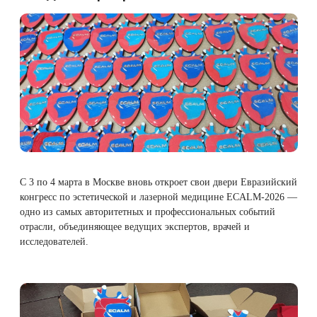
Therapy Pulse
Лечение прыщей (угревой сыпи)
Удалить носогубные складки
Фотодинамическая терапия HELEO™
Лечение гиперпигментации
Удалить перманентный макияж
Удаление веснушек
Удалить рубцы
Удаление сосудистых звездочек
Поднять брови
Удаление винного пятна
Молодую и увлажнённую кожу вокруг глаз
С 3 по 4 марта в Москве вновь откроет свои двери Евразийский
конгресс по эстетической и лазерной медицине
ECALM-2026
—
одно из самых авторитетных и профессиональных событий
Лечение псориаза
Вылечить расширенные поры
отрасли, объединяющее ведущих экспертов, врачей и
исследователей.
Лазерный пилинг
Избавиться от комедонов на лице
Лазерное удаление рубцов
Избавиться от пигментных пятен на лице