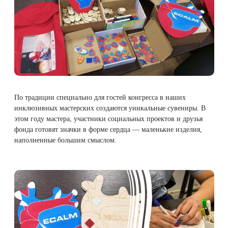
Удаление рубцов
Остановить выпадение волос
Удаление новообразований
Восстановление здоровья волос
Лазерное лечение постакне
Сделать педикюр
Омоложение QOOLGLOW
Купить сертификат
По традиции специально для гостей конгресса в наших
QOOL- омоложение
Купить абонемент
инклюзивных мастерских создаются уникальные сувениры. В
этом году мастера, участники социальных проектов и друзья
фонда готовят значки в форме сердца — маленькие изделия,
Карбоновый пилинг
наполненные большим смыслом.
Лазерное лечение ринофимы
Лазерное лечение розацеа
Интимное лазерное омоложение