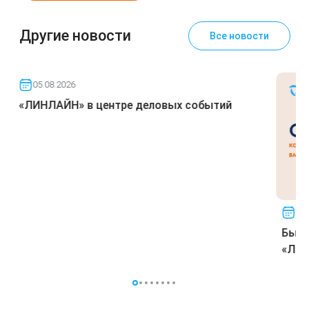
Другие новости
Все новости
05.08.2026
«ЛИНЛАЙН» в центре деловых событий
09.
Быст
«ЛИ