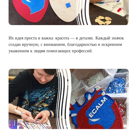
Лазерная подтяжка кожи живота
Лазерная подтяжка кожи на бедрах и коленях
Лазерное омоложение груди
Их идея проста и важна: красота — в деталях. Каждый значок
создан вручную, с вниманием, благодарностью и искренним
уважением к людям помогающих профессий.