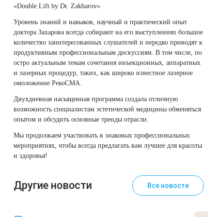
Удаление рубцов
Остановить выпадение волос
«Double Lift by Dr. Zakharov».
Уровень знаний и навыков, научный и практический опыт
Удаление новообразований
Восстановление здоровья волос
доктора Захарова всегда собирают на его выступлениях большое
количество заинтересованных слушателей и нередко приводят к
Лазерное лечение постакне
Сделать педикюр
продуктивным профессиональным дискуссиям. В том числе, по
остро актуальным темам сочетания
инъекционных
,
аппаратных
и
лазерных
процедур, таких, как широко известное
лазерное
Омоложение QOOLGLOW
Купить сертификат
омоложение РекоСМА
.
Двухдневная насыщенная программа создала отличную
QOOL- омоложение
Купить абонемент
возможность специалистам эстетической медицины обменяться
опытом и обсудить основные тренды отрасли.
Карбоновый пилинг
Мы продолжаем участвовать в знаковых профессиональных
мероприятиях, чтобы всегда предлагать вам лучшее для красоты
Лазерное лечение ринофимы
и здоровья!
Лазерное лечение розацеа
Другие новости
Все новости
Интимное лазерное омоложение