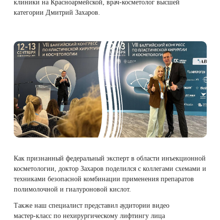
клиники на Красноармейской, врач-косметолог высшей
Therapy Pulse
категории
Дмитрий Захаров
.
Лечение прыщей (угревой сыпи)
Удалить носогубные складки
Фотодинамическая терапия HELEO™
Лечение гиперпигментации
Удалить перманентный макияж
Удаление веснушек
Удалить рубцы
Удаление сосудистых звездочек
Поднять брови
Удаление винного пятна
Молодую и увлажнённую кожу вокруг глаз
Лечение псориаза
Вылечить расширенные поры
Как признанный федеральный эксперт в области
инъекционной
косметологии
, доктор Захаров поделился с коллегами схемами и
Лазерный пилинг
Избавиться от комедонов на лице
техниками безопасной комбинации применения препаратов
полимолочной и гиалуроновой кислот.
Лазерное удаление рубцов
Избавиться от пигментных пятен на лице
Также наш специалист представил аудитории видео
мастер‑класс по нехирургическому лифтингу лица