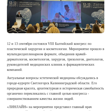
Плазмотерапия
Удаление растяжек
Дермотония на аппарате SKINTONIC
ДНК-тестирование
Избавиться от растяжек на животе
Конгресс ECALM
Нитевой лифтинг
(Скинтоник)
Лазерная наноперфорация
Интегративная косметология
Освежить кожу
Озонотерапия
Микротоки и миостимуляция
Лазерная эпиляция
Процедуры для детей
Омолодить кожу рук
Биоревитализация
Миостимуляция лица
12 и 13 сентября состоялся VIII Балтийский конгресс по
Лазерная QOOL-эпиляция
Маникюр и педикюр
Изменить овал лица
пластической хирургии и косметологии. Мероприятие прошло в
Контурная пластика лица
УВТ терапия на аппарате EWATage
мультидисциплинарном формате, объединив врачей-
Эпиляция диодным лазером
Косметология для подростков
Избавиться от птоза на лице
дерматологов, косметологов, хирургов, трихологов, диетологов,
руководителей медицинских клиник и фармацевтических
Ультразвуковая чистка лица
компаний.
Лазерное омоложение рук
Косметология для мужчин
Избавиться от морщин
RSL-скульптурирование
Актуальные вопросы эстетической медицины обсуждались в
городе‑курорте Светлогорск Калининградской области. Его
Удаление татуировок
Купить космецевтику VIF
Убрать морщины на шее
природная красота, архитектурная и историческая самобытность
Вакуумно-роликовый массаж на аппарате
органично перекликались с главной целью конгресса -
Beautyliner (Бьютилайнер)
Удаление татуажа (перманентного макияжа)
Увеличить губы
совершенствованием качества жизни людей.
«ЛИНЛАЙН» на мероприятии представил главный врач
Вакуумно-роликовый массаж на аппарате
Лазерное удаление невуса
Удалить морщины вокруг глаз