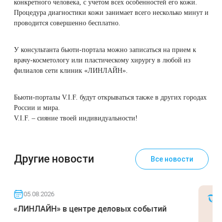
конкретного человека, с учетом всех особенностей его кожи.
Therapy Pulse
Процедура диагностики кожи занимает всего несколько минут и
Лечение прыщей (угревой сыпи)
Удалить носогубные складки
проводится совершенно бесплатно.
Фотодинамическая терапия HELEO™
Лечение гиперпигментации
Удалить перманентный макияж
У консультанта бьюти-портала можно записаться на прием к
врачу-косметологу или пластическому хирургу в любой из
филиалов сети клиник «ЛИНЛАЙН».
Удаление веснушек
Удалить рубцы
Бьюти-порталы V.I.F. будут открываться также в других городах
Удаление сосудистых звездочек
Поднять брови
России и мира.
V.I.F. – сияние твоей индивидуальности!
Удаление винного пятна
Молодую и увлажнённую кожу вокруг глаз
Лечение псориаза
Вылечить расширенные поры
Другие новости
Все новости
Лазерный пилинг
Избавиться от комедонов на лице
05.08.2026
Лазерное удаление рубцов
Избавиться от пигментных пятен на лице
«ЛИНЛАЙН» в центре деловых событий