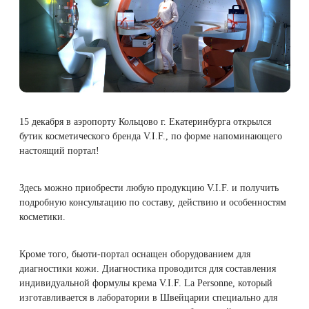
Плазмотерапия
Удаление растяжек
Дермотония на аппарате SKINTONIC
ДНК-тестирование
Избавиться от растяжек на животе
Конгресс ECALM
Нитевой лифтинг
(Скинтоник)
Лазерная наноперфорация
Интегративная косметология
Освежить кожу
Озонотерапия
Микротоки и миостимуляция
Лазерная эпиляция
Процедуры для детей
Омолодить кожу рук
Биоревитализация
Миостимуляция лица
15 декабря в аэропорту Кольцово г. Екатеринбурга открылся
Лазерная QOOL-эпиляция
Маникюр и педикюр
Изменить овал лица
бутик косметического бренда V.I.F., по форме напоминающего
Контурная пластика лица
УВТ терапия на аппарате EWATage
настоящий портал!
Эпиляция диодным лазером
Косметология для подростков
Избавиться от птоза на лице
Ультразвуковая чистка лица
Здесь можно приобрести любую продукцию V.I.F. и получить
Лазерное омоложение рук
Косметология для мужчин
Избавиться от морщин
подробную консультацию по составу, действию и особенностям
RSL-скульптурирование
косметики.
Удаление татуировок
Купить космецевтику VIF
Убрать морщины на шее
Вакуумно-роликовый массаж на аппарате
Кроме того, бьюти-портал оснащен оборудованием для
Beautyliner (Бьютилайнер)
диагностики кожи. Диагностика проводится для составления
Удаление татуажа (перманентного макияжа)
Увеличить губы
индивидуальной формулы крема V.I.F. La Personne, который
изготавливается в лаборатории в Швейцарии специально для
Вакуумно-роликовый массаж на аппарате
Лазерное удаление невуса
Удалить морщины вокруг глаз