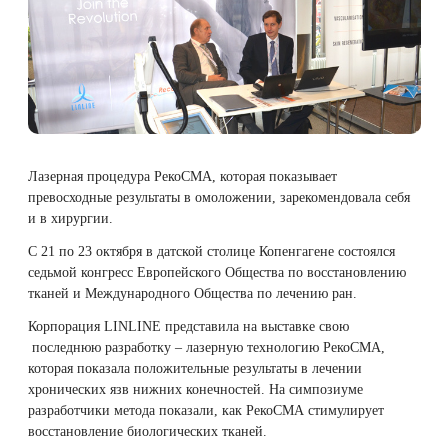
Плазмотерапия
Удаление растяжек
Дермотония на аппарате SKINTONIC
ДНК-тестирование
Избавиться от растяжек на животе
Конгресс ECALM
Нитевой лифтинг
(Скинтоник)
Лазерная наноперфорация
Интегративная косметология
Освежить кожу
Озонотерапия
Микротоки и миостимуляция
Лазерная эпиляция
Процедуры для детей
Омолодить кожу рук
Биоревитализация
Миостимуляция лица
Лазерная процедура РекоСМА, которая показывает
Лазерная QOOL-эпиляция
Маникюр и педикюр
Изменить овал лица
превосходные результаты в омоложении, зарекомендовала себя
Контурная пластика лица
УВТ терапия на аппарате EWATage
и в хирургии.
Эпиляция диодным лазером
Косметология для подростков
Избавиться от птоза на лице
С 21 по 23 октября в датской столице Копенгагене состоялся
Ультразвуковая чистка лица
седьмой конгресс Европейского Общества по восстановлению
Лазерное омоложение рук
Косметология для мужчин
Избавиться от морщин
тканей и Международного Общества по лечению ран.
RSL-скульптурирование
Корпорация LINLINE представила на выставке свою
Удаление татуировок
Купить космецевтику VIF
Убрать морщины на шее
последнюю разработку – лазерную технологию РекоСМА,
Вакуумно-роликовый массаж на аппарате
которая показала положительные результаты в лечении
Beautyliner (Бьютилайнер)
хронических язв нижних конечностей. На симпозиуме
Удаление татуажа (перманентного макияжа)
Увеличить губы
разработчики метода показали, как РекоСМА стимулирует
восстановление биологических тканей.
Вакуумно-роликовый массаж на аппарате
Лазерное удаление невуса
Удалить морщины вокруг глаз