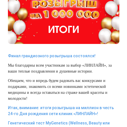
Плазмотерапия
Удаление растяжек
Дермотония на аппарате SKINTONIC
ДНК-тестирование
Избавиться от растяжек на животе
Конгресс ECALM
Нитевой лифтинг
(Скинтоник)
Лазерная наноперфорация
Интегративная косметология
Освежить кожу
Озонотерапия
Микротоки и миостимуляция
Лазерная эпиляция
Процедуры для детей
Омолодить кожу рук
Биоревитализация
Миостимуляция лица
Лазерная QOOL-эпиляция
Маникюр и педикюр
Изменить овал лица
Финал грандиозного розыгрыша состоялся!
Контурная пластика лица
УВТ терапия на аппарате EWATage
Мы благодарны всем участникам за выбор «ЛИНЛАЙН», за
Эпиляция диодным лазером
Косметология для подростков
Избавиться от птоза на лице
ваши теплые поздравления и душевные истории.
Ультразвуковая чистка лица
Обещаем, что и впредь будем радовать вас конкурсами и
Лазерное омоложение рук
Косметология для мужчин
Избавиться от морщин
подарками, знакомить со всеми новинками эстетической
RSL-скульптурирование
медицины и всегда оставаться на страже вашей красоты и
Удаление татуировок
Купить космецевтику VIF
Убрать морщины на шее
молодости!
Вакуумно-роликовый массаж на аппарате
Итак, внимание: итоги розыгрыша на миллион в честь
Beautyliner (Бьютилайнер)
Удаление татуажа (перманентного макияжа)
Увеличить губы
24-го Дня рождения сети клиник «ЛИНЛАЙН»!
Генетический тест MyGenetics (Wellness, Beauty или
Вакуумно-роликовый массаж на аппарате
Лазерное удаление невуса
Удалить морщины вокруг глаз