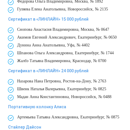
Федорова Ольга Владимировна, Москва, № 1892
Лазерная подтяжка кожи живота
Гуляева Елена Анатольевна, Новороссийск, № 2135
Сертификат в «ЛИНЛАЙН» 15 000 рублей
Лазерная подтяжка кожи на бедрах и коленях
Снопова Анастасия Владимировна, Москва, № 0647
Лазерное омоложение груди
Акимов Евгений Александрович, Екатеринбург, № 0650
Дунина Анна Анатольевна, Уфа, № 4402
Шпанова Ольга Александровна, Екатеринбург, № 1744
Жалбэ Татьяна Владимировна, Краснодар, № 0700
Сертификат в «ЛИНЛАЙН» 24 000 рублей
Назарова Нана Петровна, Ростов-на-Дону, № 2763
Швенк Наталья Валерьевна, Екатеринбург, № 0825
Мадан Анна Константиновна, Новороссийск, № 0488
Портативную колонку Алиса
Артемьева Татьяна Александровна, Екатеринбург, № 0875
Стайлер Дайсон