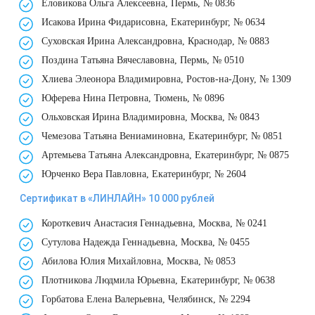
Еловикова Ольга Алексеевна, Пермь, № 0836
Удаление рубцов
Остановить выпадение волос
Исакова Ирина Фидарисовна, Екатеринбург, № 0634
Удаление новообразований
Восстановление здоровья волос
Суховская Ирина Александровна, Краснодар, № 0883
Поздина Татьяна Вячеславовна, Пермь, № 0510
Лазерное лечение постакне
Сделать педикюр
Хлиева Элеонора Владимировна, Ростов-на-Дону, № 1309
Юферева Нина Петровна, Тюмень, № 0896
Омоложение QOOLGLOW
Купить сертификат
Ольховская Ирина Владимировна, Москва, № 0843
Чемезова Татьяна Вениаминовна, Екатеринбург, № 0851
QOOL- омоложение
Купить абонемент
Артемьева Татьяна Александровна, Екатеринбург, № 0875
Юрченко Вера Павловна, Екатеринбург, № 2604
Карбоновый пилинг
Сертификат в «ЛИНЛАЙН» 10 000 рублей
Лазерное лечение ринофимы
Короткевич Анастасия Геннадьевна, Москва, № 0241
Сутулова Надежда Геннадьевна, Москва, № 0455
Лазерное лечение розацеа
Абилова Юлия Михайловна, Москва, № 0853
Плотникова Людмила Юрьевна, Екатеринбург, № 0638
Интимное лазерное омоложение
Горбатова Елена Валерьевна, Челябинск, № 2294