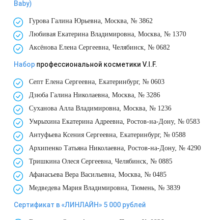
Baby)
Therapy Pulse
Гурова Галина Юрьевна, Москва, № 3862
Лечение прыщей (угревой сыпи)
Удалить носогубные складки
Фотодинамическая терапия HELEO™
Любивая Екатерина Владимировна, Москва, № 1370
Аксёнова Елена Сергеевна, Челябинск, № 0682
Лечение гиперпигментации
Удалить перманентный макияж
Набор
профессиональной косметики V.I.F.
Удаление веснушек
Удалить рубцы
Септ Елена Сергеевна, Екатеринбург, № 0603
Дзюба Галина Николаевна, Москва, № 3286
Удаление сосудистых звездочек
Поднять брови
Суханова Алла Владимировна, Москва, № 1236
Умрыхина Екатерина Адреевна, Ростов-на-Дону, № 0583
Удаление винного пятна
Молодую и увлажнённую кожу вокруг глаз
Антуфьева Ксения Сергеевна, Екатеринбург, № 0588
Лечение псориаза
Вылечить расширенные поры
Архипенко Татьяна Николаевна, Ростов-на-Дону, № 4290
Тришкина Олеся Сергеевна, Челябинск, № 0885
Лазерный пилинг
Избавиться от комедонов на лице
Афанасьева Вера Васильевна, Москва, № 0485
Медведева Мария Владимировна, Тюмень, № 3839
Лазерное удаление рубцов
Избавиться от пигментных пятен на лице
Сертификат в «ЛИНЛАЙН» 5 000 рублей