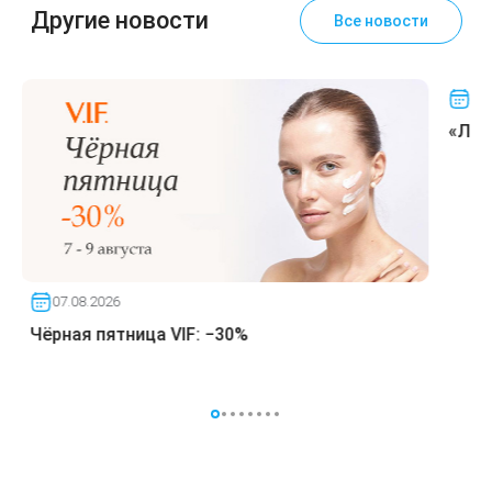
Другие новости
Лазерная подтяжка кожи живота
Все новости
Лазерная подтяжка кожи на бедрах и коленях
05.
«ЛИН
Лазерное омоложение груди
07.08.2026
Чёрная пятница VIF: −30%