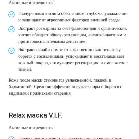
Активные ингредиенты:
Therapy Pulse
Гиалуроновая кислота обеспечивает глубокое увлажнение
Лечение прыщей (угревой сыпи)
Удалить носогубные складки
и защищает от агрессивных факторов внешней среды.
Фотодинамическая терапия HELEO™
Экстракт розмарина за счет флавоноидов и органических
Лечение гиперпигментации
Удалить перманентный макияж
кислот обладает общеукрепляющим, антиоксидантным и
противовоспалительным действием.
Удаление веснушек
Удалить рубцы
Экстракт папайи помогает качественно очистить кожу,
борется с воспалениями, успокаивает и восстанавливает
Удаление сосудистых звездочек
Поднять брови
кожный покров, стимулирует регенерацию и омоложение
тканей.
Удаление винного пятна
Молодую и увлажнённую кожу вокруг глаз
Кожа после маски становится увлажненной, гладкой и
бархатистой. Средство эффективно сужает поры и борется с
видимыми признаками старения.
Лечение псориаза
Вылечить расширенные поры
Лазерный пилинг
Избавиться от комедонов на лице
Relax маска V.I.F.
Лазерное удаление рубцов
Избавиться от пигментных пятен на лице
Активные ингредиенты:
Гиалуроновая кислота для увлажнения и защиты кожи.