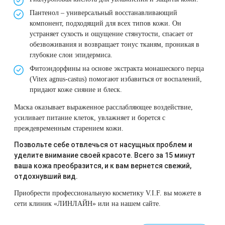
Удаление рубцов
Остановить выпадение волос
Пантенол – универсальный восстанавливающий
компонент, подходящий для всех типов кожи. Он
Удаление новообразований
Восстановление здоровья волос
устраняет сухость и ощущение стянутости, спасает от
обезвоживания и возвращает тонус тканям, проникая в
Лазерное лечение постакне
Сделать педикюр
глубокие слои эпидермиса.
Фитоэндорфины на основе экстракта монашеского перца
(Vitex agnus-castus) помогают избавиться от воспалений,
Омоложение QOOLGLOW
Купить сертификат
придают коже сияние и блеск.
QOOL- омоложение
Купить абонемент
Маска оказывает выраженное расслабляющее воздействие,
усиливает питание клеток, увлажняет и борется с
преждевременным старением кожи.
Карбоновый пилинг
Позвольте себе отвлечься от насущных проблем и
уделите внимание своей красоте. Всего за 15 минут
Лазерное лечение ринофимы
ваша кожа преобразится, и к вам вернется свежий,
отдохнувший вид.
Лазерное лечение розацеа
Приобрести профессиональную косметику V.I.F. вы можете в
сети клиник «ЛИНЛАЙН» или
на нашем сайте
.
Интимное лазерное омоложение