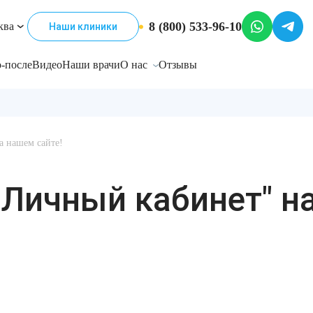
8 (800) 533-96-10
ква
Наши клиники
-после
Видео
Наши врачи
О нас
Отзывы
а нашем сайте!
"Личный кабинет" н