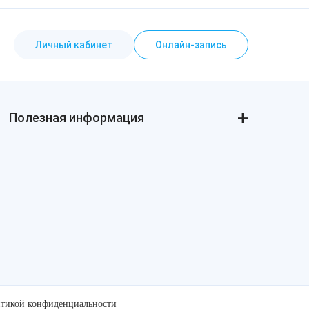
Личный кабинет
Онлайн-запись
Полезная информация
Реальные истории
Статьи о косметологии
Пресса и «звёзды» о нас
Товарные знаки
Политика конфиденциальности
Стандарты и клинические рекомендации
тикой конфиденциальности