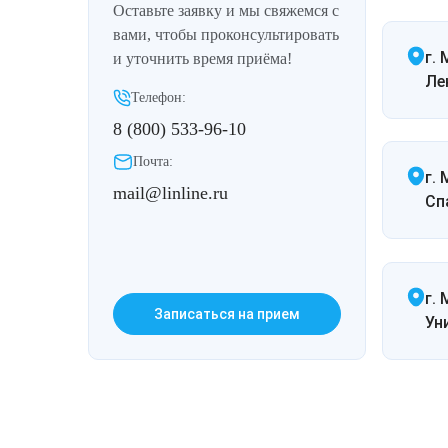
Оставьте заявку и мы свяжемся с
Лазерная подтяжка кожи живота
вами, чтобы проконсультировать
г.
и уточнить время приёма!
Лазерная подтяжка кожи на бедрах и коленях
Ле
Телефон:
Лазерное омоложение груди
8 (800) 533-96-10
Почта:
г.
mail@linline.ru
Спа
г. 
Записаться на прием
Ун